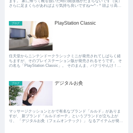
ます。 家に帰って靴を脱いだ時の開放感がたまらないです（笑）
さらに足まくらがあればより気持ち良いですね〜^ - ^ 頭より高く
足を上げて休むと血液の循環も良くなるしいいことだ...
PlayStation Classic
ブログ
任天堂からニンテンドークラシックミニが発売されてしばらく経
ちますが、そのプレイステーション版が発売されるそうです。 そ
の名も「PlayStation Classic」。 そのまんま、パクリやんけ！と
思ったりしますが、懐かしのゲー...
デジタルお灸
ブログ
マッサージクッションとかで有名なブランド「ルルド」がありま
すが、 新ブランド「ルルドボーテ」というブランドが立ち上が
り、 「デジタルお灸（フェムオンテック）」 なるアイテムが発売
されるそうです。 電気の力でお灸を熱くするので...