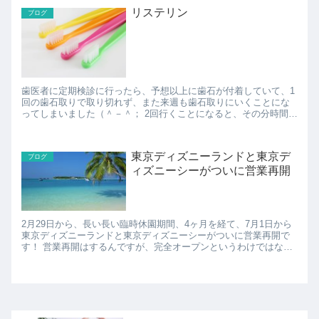
リステリン
ブログ
歯医者に定期検診に行ったら、予想以上に歯石が付着していて、1
回の歯石取りで取り切れず、また来週も歯石取りにいくことにな
ってしまいました（＾－＾； 2回行くことになると、その分時間と
お金もかかるし、日々のケアで歯石がつかないようにできれ...
東京ディズニーランドと東京デ
ブログ
ィズニーシーがついに営業再開
2月29日から、長い長い臨時休園期間、4ヶ月を経て、7月1日から
東京ディズニーランドと東京ディズニーシーがついに営業再開で
す！ 営業再開はするんですが、完全オープンというわけではなく
て、入場する人数を制限して様子をみつつ、の再開になる...