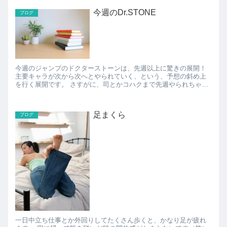
今週のDr.STONE
ブログ
今週のジャンプのドクターストーンは、先週以上に驚きの展開！
主要キャラが次から次へとやられていく、という、予想の斜め上
を行く展開です。 さすがに、司とかコハクまで先週やられちゃっ
て、今週はどうなっちゃうの？と思っていた矢先、ほぼ全滅...
足まくら
ブログ
一日中立ち仕事とか外回りしてたくさん歩くと、かなり足が疲れ