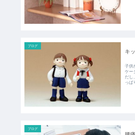
ブログ
キ
子供
ケータイ
だし、
っぱ
ブログ
腰