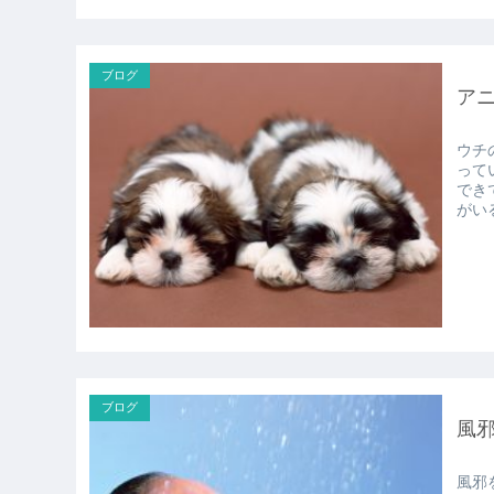
ブログ
ア
ウチ
って
でき
ブログ
風
風邪