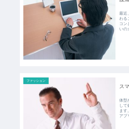
最近
わる
コンと
いの
ファッション
ス
体型
して
ます。 ベルトに内蔵されたセンサーがウエストと活
アプ