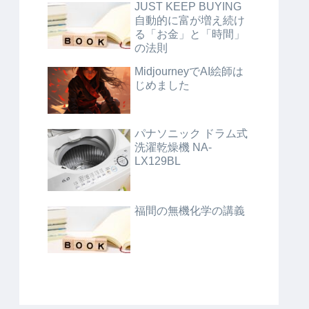
JUST KEEP BUYING
自動的に富が増え続け
る「お金」と「時間」
の法則
MidjourneyでAI絵師は
じめました
パナソニック ドラム式
洗濯乾燥機 NA-
LX129BL
福間の無機化学の講義