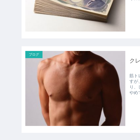
ブログ
ク
筋ト
すが、クレ
り、
やめ