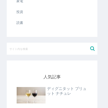
家電
投資
読書
人気記事
ディグニタット ブリュ
ット ナチュレ