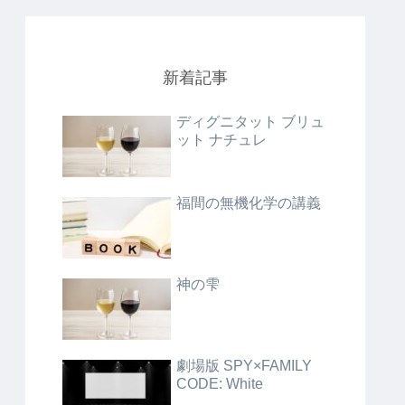
新着記事
ディグニタット ブリュ
ット ナチュレ
福間の無機化学の講義
神の雫
劇場版 SPY×FAMILY
CODE: White