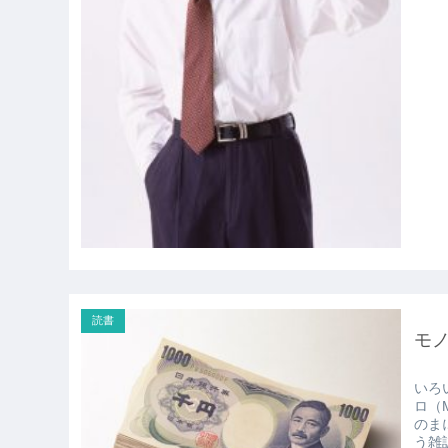
読書
モ
いろ
ロ（M
のまにか
う雑