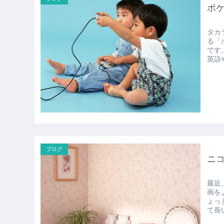
ポ
タカ
る「
です。 知育玩具としては結構お値段はりますが、1
英語
ブログ
ニ
最近
画をよく見ます(
ょっとニ
て長