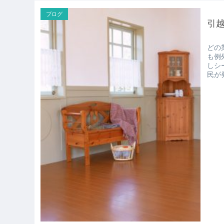
ブログ
引
どの
も例
しシ
民が