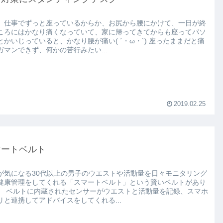
、仕事でずっと座っているからか、お尻から腰にかけて、一日が終
ころにはかなり痛くなっていて、家に帰ってきてからも座ってパソ
かいじっていると、かなり腰が痛い( ´・ω・`) 座ったままだと痛
ガマンできず、何かの苦行みたい...
2019.02.25
マートベルト
が気になる30代以上の男子のウエストや活動量を日々モニタリング
健康管理をしてくれる「スマートベルト」という賢いベルトがあり
動量を記録、スマホ
リと連携してアドバイスをしてくれる...