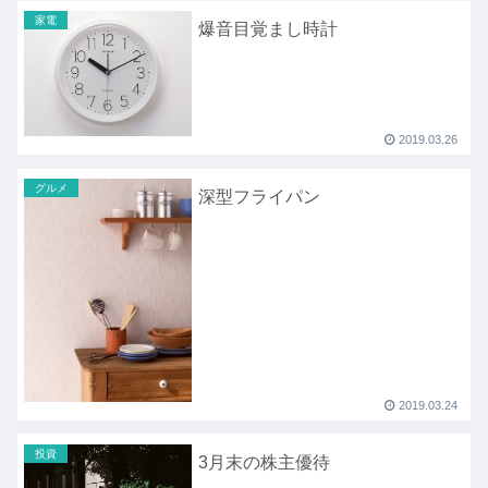
家電
爆音目覚まし時計
2019.03.26
グルメ
深型フライパン
2019.03.24
投資
3月末の株主優待