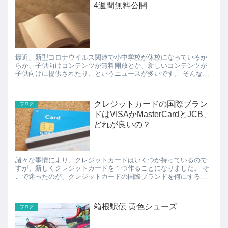
4週間無料公開
最近、新型コロナウイルス関連で小中学校が休校になっているか
らか、子供向けコンテンツが無料開放とか、新しいコンテンツが
子供向けに提供されたり、というニュースが多いです。 そんな
中、「ONE PIECE」の1巻から60巻のデジタル版が、3...
クレジットカードの国際ブラン
ブログ
ドはVISAかMasterCardとJCB、
どれが良いの？
諸々な事情により、クレジットカードはいくつか持っているので
すが、新しくクレジットカードを１つ作ることになりました。 そ
こで迷ったのが、クレジットカードの国際ブランドを何にするの
か？という問題。 VISA、MasterCard、J...
箱根駅伝 黄色シューズ
ブログ