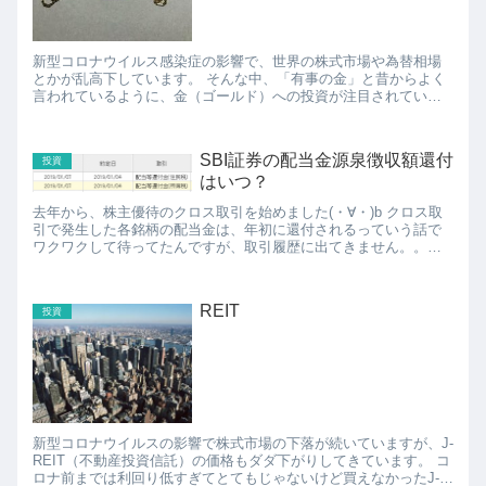
新型コロナウイルス感染症の影響で、世界の株式市場や為替相場
とかが乱高下しています。 そんな中、「有事の金」と昔からよく
言われているように、金（ゴールド）への投資が注目されていま
す。 そんなに注目されているんならどれだけあがってる...
SBI証券の配当金源泉徴収額還付
投資
はいつ？
去年から、株主優待のクロス取引を始めました(・∀・)b クロス取
引で発生した各銘柄の配当金は、年初に還付されるっていう話で
ワクワクして待ってたんですが、取引履歴に出てきません。。。
あれ？おかしいなぁ、と思っていたら、入出金履歴...
REIT
投資
新型コロナウイルスの影響で株式市場の下落が続いていますが、J-
REIT（不動産投資信託）の価格もダダ下がりしてきています。 コ
ロナ前までは利回り低すぎてとてもじゃないけど買えなかったJ-