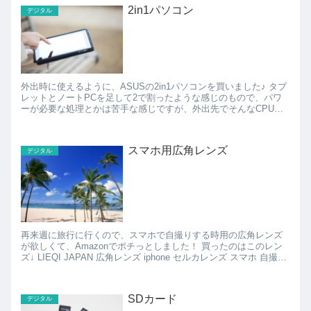
2in1パソコン
デジタル
外出時に使えるように、ASUSの2in1パソコンを買いました♪ タブ
レットとノートPCを足して2で割ったような感じのもので、パワ
ーが必要な処理とかは苦手な感じですが、外出先でそんなCPUパ
ワーが必要な作業しないし、これでぜんぜん必要十...
スマホ用広角レンズ
デジタル
再来週に旅行に行くので、スマホで自撮りする時用の広角レンズ
が欲しくて、Amazonでポチっとしました！ 買ったのはこのレン
ズ↓ LIEQI JAPAN 広角レンズ iphone セルカレンズ スマホ 自撮り
ライト ip...
SDカード
デジタル