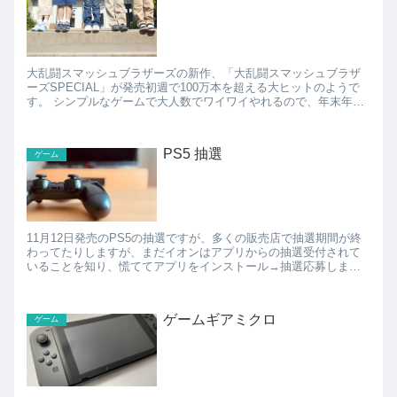
大乱闘スマッシュブラザーズの新作、「大乱闘スマッシュブラザ
ーズSPECIAL」が発売初週で100万本を超える大ヒットのようで
す。 シンプルなゲームで大人数でワイワイやれるので、年末年始
で親戚とか集まる場にはもってこいかも。 親戚...
PS5 抽選
ゲーム
11月12日発売のPS5の抽選ですが、多くの販売店で抽選期間が終
わってたりしますが、まだイオンはアプリからの抽選受付されて
いることを知り、慌ててアプリをインストール→抽選応募しまし
た！ イオンのキッズリパブリックというアプリをインスト...
ゲームギアミクロ
ゲーム