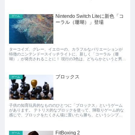
円とかいう高値で一時は取引されていて、...
Nintendo Switch Liteに新色「コ
ゲーム
ーラル（珊瑚）」登場
ターコイズ、グレー、イエローの、カラフルなバリエーションが
特徴のニンテンドースイッチライトに、新しく「コーラル（珊
瑚）」が発売されることに！ 現行の3色は、どちらかというと男子
っぽいカラーリングですが、ここにきてようやく女子っぽいピ
ン...
ブロックス
ゲーム
子供の知育玩具的なもののひとつに「ブロックス」というゲーム
があります。 テトリス的なブロックを使って、陣取りゲーム的な
感じで、ブロックをたくさん場に置いたら勝ち、というシンプル
なルール。 参加メンバーがどこにブロックを置くかによって、
展...
FitBoxing 2
ゲーム