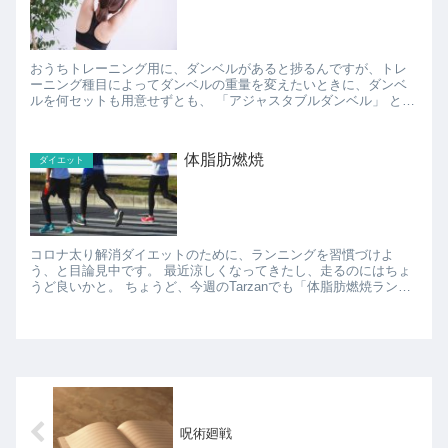
おうちトレーニング用に、ダンベルがあると捗るんですが、トレ
ーニング種目によってダンベルの重量を変えたいときに、ダンベ
ルを何セットも用意せずとも、 「アジャスタブルダンベル」 とい
うものがあれば、アジャスタブルダンベル１つで足りる、とい
う...
体脂肪燃焼
ダイエット
コロナ太り解消ダイエットのために、ランニングを習慣づけよ
う、と目論見中です。 最近涼しくなってきたし、走るのにはちょ
うど良いかと。 ちょうど、今週のTarzanでも「体脂肪燃焼ラン」
と、特集されてましたし。 ランニング初心...
呪術廻戦