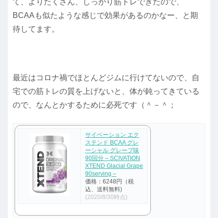
て、よりたくさん、しっかり筋トレできたので、
BCAAも似たような感じで効果があるのかなー、と期
待してます。
最近はコロナ禍でほとんどジムに行けてないので、自
宅での筋トレの質を上げないと、体が鈍ってきている
ので、なんとかするために必死です（＾－＾；
サイベーション エク
ステンド BCAA グレ
ーシャル グレープ味
90回分 – SCIVATION
XTEND Glacial Grape
90serving –
価格：6248円（税
込、送料無料)
(2020/8/30時点)