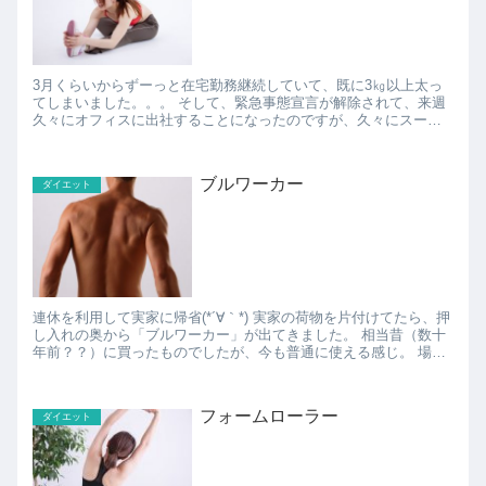
3月くらいからずーっと在宅勤務継続していて、既に3㎏以上太っ
てしまいました。。。 そして、緊急事態宣言が解除されて、来週
久々にオフィスに出社することになったのですが、久々にスーツ
を着てみたら、ちょっとキツい（笑） これはヤバい、...
ブルワーカー
ダイエット
連休を利用して実家に帰省(*´∀｀*) 実家の荷物を片付けてたら、押
し入れの奥から「ブルワーカー」が出てきました。 相当昔（数十
年前？？）に買ったものでしたが、今も普通に使える感じ。 場所
も取らないし、家に持って帰ってきました...
フォームローラー
ダイエット