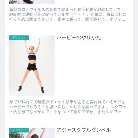
新型コロナウイルスの影響で始まった在宅勤務が継続していて、
継続的に運動不足に陥っています（＾－＾； 何気に、毎日会社に
行くために駅まで歩いて、電車に乗って、駅で降りて、オフィス
まで歩く、という一連の通勤動作は、実は強制的な運動になっ
て...
バーピーのやりかた
ダイエット
家で1日4分間で超絶ダイエット効果があると言われているHIITを
バーピーでやろう！と思い立ち、やり方を調べてます。 スクワッ
ト的な形でしゃがんで、手をついて腕立て伏せ、またスクワット
体制に戻ってジャンプ、という動きを繰り返す、というも...
アジャスタブルダンベル
ダイエット