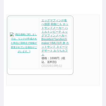
エッグマフィンが食
べ放題 朝食にも ホッ
トサンドメーカー ハ
ミルトンビーチ エッ
グマフィンメーカー
Breakfast Sandwich
maker HML01R 赤 ホ
ットサンド スイーツ
デザート おうちカフ
ェ
価格：1698円（税
込、送料別)
(2020/8/19時点)