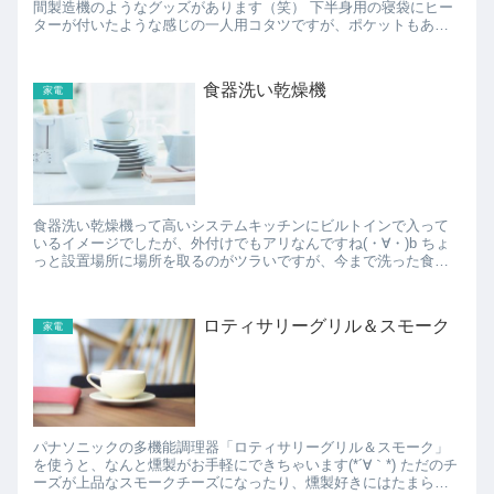
間製造機のようなグッズがあります（笑） 下半身用の寝袋にヒー
ターが付いたような感じの一人用コタツですが、ポケットもあっ
て中に手が突っ込めるので、手も暖められるのも良さげです(*´∀...
食器洗い乾燥機
家電
食器洗い乾燥機って高いシステムキッチンにビルトインで入って
いるイメージでしたが、外付けでもアリなんですね(・∀・)b ちょ
っと設置場所に場所を取るのがツラいですが、今まで洗った食器
を水切りしておくカゴをどければなんとか設置スペースは確...
ロティサリーグリル＆スモーク
家電
パナソニックの多機能調理器「ロティサリーグリル＆スモーク」
を使うと、なんと燻製がお手軽にできちゃいます(*´∀｀*) ただのチ
ーズが上品なスモークチーズになったり、燻製好きにはたまらな