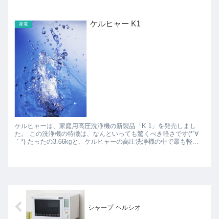
い感じ。 他にはかたまり肉を上手に焼いたり、...
ケルヒャー K1
家電
ケルヒャーは、家庭用高圧洗浄機の新製品「K 1」を発売しまし
た。 この洗浄機の特徴は、なんといっても驚くべき軽さです(*´∀
｀*) たったの3.66kgと、ケルヒャーの高圧洗浄機の中で最も軽量
なモデルになります。そのため、持ち運びが...
シャープ ヘルシオ