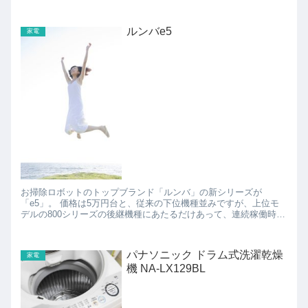
ィンを作るだけだったら、トースターとフライパン...
ルンバe5
家電
お掃除ロボットのトップブランド「ルンバ」の新シリーズが
「e5」。 価格は5万円台と、従来の下位機種並みですが、上位モ
デルの800シリーズの後継機種にあたるだけあって、連続稼働時間
が30分増えていたり、WiFi対応で外出先からスマホでの...
パナソニック ドラム式洗濯乾燥
家電
機 NA-LX129BL