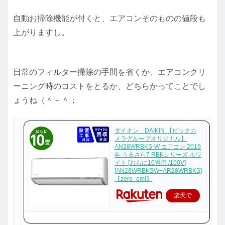
自動お掃除機能が付くと、エアコンそのものの値段も
上がりますし。
日常のフィルター掃除の手間を省くか、エアコンクリ
ーニング時のコストをとるか、どちらかってことでし
ょうね（＾－＾；
ダイキン DAIKIN 【ビックカ
メラグループオリジナル】
AN28WRBKS-W エアコン 2019
年 うるさら7 RBKシリーズ ホワ
イト [おもに10畳用 /100V]
[AN28WRBKSW+AR28WRBKS]
【zero_emi】
楽天で
購入