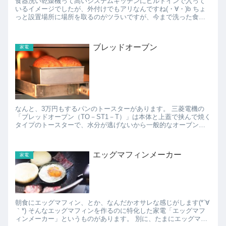
食器洗い乾燥機って高いシステムキッチンにビルトインで入って
いるイメージでしたが、外付けでもアリなんですね(・∀・)b ちょ
っと設置場所に場所を取るのがツラいですが、今まで洗った食器
を水切りしておくカゴをどければなんとか設置スペースは確...
ブレッドオーブン
家電
なんと、3万円もするパンのトースターがあります。 三菱電機の
「ブレッドオーブン（TO－ST1－T）」は本体と上蓋で挟んで焼く
タイプのトースターで、水分が逃げないから一般的なオーブント
ースターで焼くパンは焼くと水分が飛んでぱさぱさになっ...
エッグマフィンメーカー
家電
朝食にエッグマフィン、とか、なんだかオサレな感じがします(*´∀
｀*) そんなエッグマフィンを作るのに特化した家電「エッグマフ
ィンメーカー」というものがあります。 別に、たまにエッグマフ