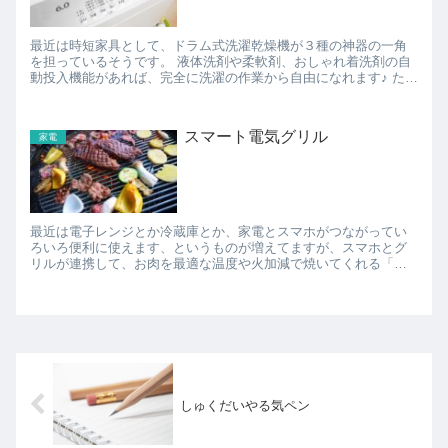
最近は時短家具として、ドラム式洗濯乾燥機が３種の神器の一角
を担っているそうです。 液体洗剤や柔軟剤、おしゃれ着洗剤の自
動投入機能があれば、完全に洗濯の作業から自由になれます♪ た
だ、ネックなのが、ドラム式洗濯乾燥機は軒並み高価格な点...
スマート電気グリル
家電
最近は電子レンジとか冷蔵庫とか、家電とスマホがつながってい
ろいろ便利に使えます、というものが増えてますが、スマホとグ
リルが連携して、お肉を最適な温度や火加減で焼いてくれる「ス
マート電気グリル」なる調理家電が発売されています。 スマホ
の...
しゅくだいやる気ペン