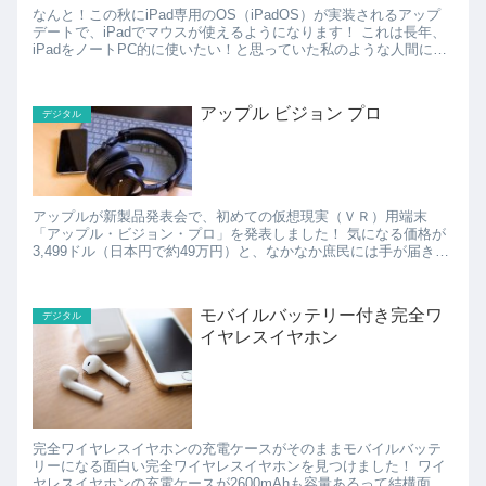
なんと！この秋にiPad専用のOS（iPadOS）が実装されるアップ
デートで、iPadでマウスが使えるようになります！ これは長年、
iPadをノートPC的に使いたい！と思っていた私のような人間にと
って朗報♪ また、USBメモリと...
アップル ビジョン プロ
デジタル
アップルが新製品発表会で、初めての仮想現実（ＶＲ）用端末
「アップル・ビジョン・プロ」を発表しました！ 気になる価格が
3,499ドル（日本円で約49万円）と、なかなか庶民には手が届きづ
らい価格です。 もっと廉価版が発売されれば良いので...
モバイルバッテリー付き完全ワ
デジタル
イヤレスイヤホン
完全ワイヤレスイヤホンの充電ケースがそのままモバイルバッテ
リーになる面白い完全ワイヤレスイヤホンを見つけました！ ワイ
ヤレスイヤホンの充電ケースが2600mAhも容量あるって結構面白