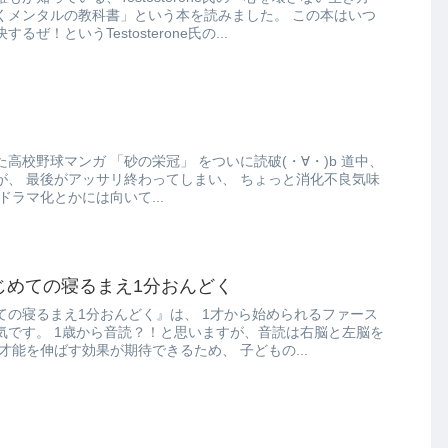
ンタルの教科書」という本を読みました。 この本はいつ
ぜ！というTestosterone氏の...
」 をついに読破(・∀・)b 道中、
消化不良気味
ただ、実写ドラマ化とかには向いて...
じめての寝るまえ1分おんどく
1分おんどく』は、 1才から始められるファース
が、音読は右脳と左脳を
鍛えてくれて、 子どもの才能を伸ばす効果が期待できるため、 子どもの...