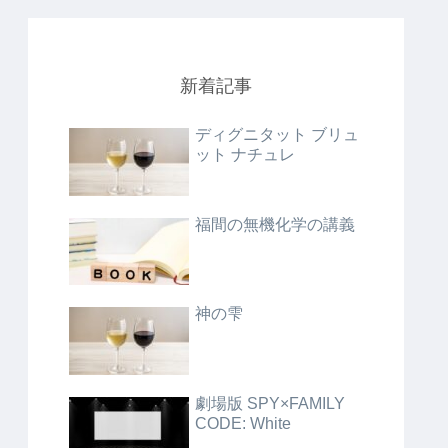
新着記事
ディグニタット ブリュ
ット ナチュレ
福間の無機化学の講義
神の雫
劇場版 SPY×FAMILY
CODE: White