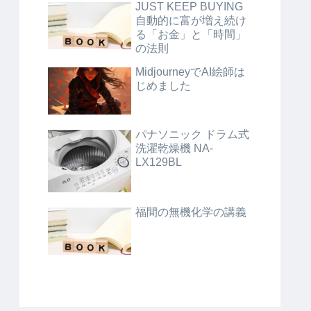
JUST KEEP BUYING
自動的に富が増え続け
る「お金」と「時間」
の法則
MidjourneyでAI絵師は
じめました
パナソニック ドラム式
洗濯乾燥機 NA-
LX129BL
福間の無機化学の講義