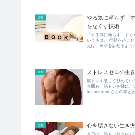
やる気に頼らず「す
読書
をなくす技術
「やる気に頼らず「すぐ
いう本は、 行動を起こせない人にとって役立つアドバイスが盛りだくさんです。 たと
ストレスゼロの生
読書
筋トレを激しく勧めているt
今回も、筋トレを軸に、い
testosteroneさん
心を壊さない生き
読書
今日は、筋トレ好きなら誰