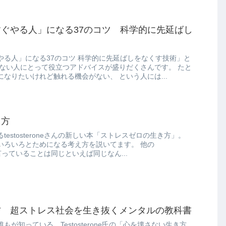
ぐやる人」になる37のコツ 科学的に先延ばし
やる人」になる37のコツ 科学的に先延ばしをなくす技術」と
えば、英語を話せるようになりたいけれど触れる機会がない、 という人には...
き方
estosteroneさんの新しい本「ストレスゼロの生き方」。
ろいろとためになる考え方を説いてます。 他の
の本と言っていることは同じといえば同じなん...
方 超ストレス社会を生き抜くメンタルの教科書
もが知っている、Testosterone氏の「心を壊さない生き方