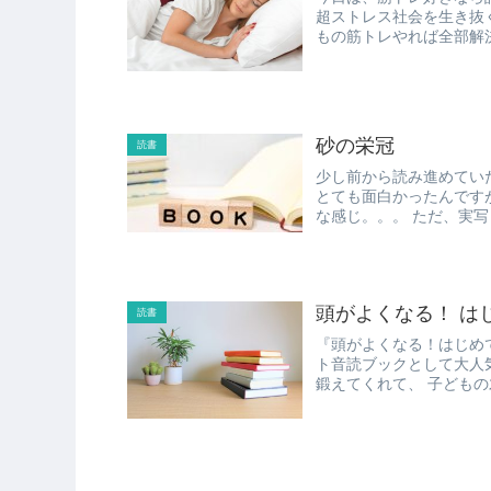
超ストレス社会を生き抜くメ
もの筋トレやれば全部解決する
砂の栄冠
読書
少し前から読み進めていた高校野球マンガ 「砂の栄冠
とても面白かったんですが、 最後がアッサリ終わってしまい、 ちょっと
な感じ。。。 
頭がよくなる！ は
読書
『頭がよくなる！はじめての寝るまえ
ト音読ブックとして大人気です。 1歳から音読？！と思います