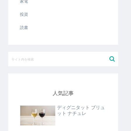
家電
投資
読書
人気記事
ディグニタット ブリュ
ット ナチュレ