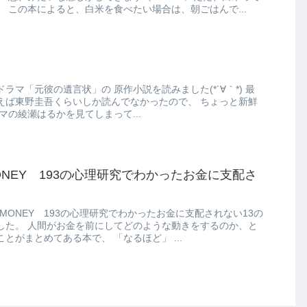
美味しいんですよね。。。 この本によると、白米を食べたい場合は、朝ごはんで...
」の 原作小説を読みました(*´∀｀*) 最
東野圭吾くらいしか読んでなかったので、 ちょっと新鮮
。 先にドラマの綾瀬はるかを見てしまって...
MONEY 193の心理研究でわかったお金に支配さ
 MONEY 193の心理研究でわかったお金に支配されない13の
きをするのか、と
いう心理研究で分かったことがまとめてある本で、 「なるほど」 ...