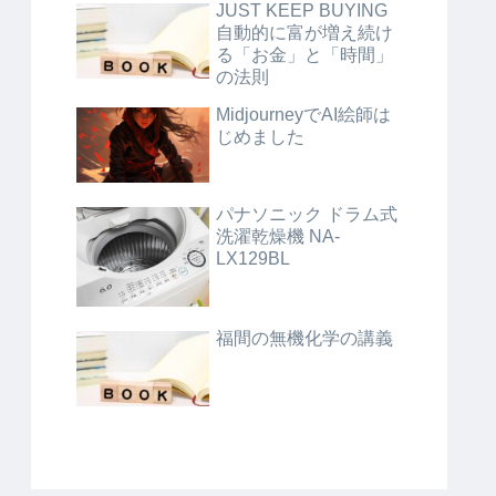
JUST KEEP BUYING
自動的に富が増え続け
る「お金」と「時間」
の法則
MidjourneyでAI絵師は
じめました
パナソニック ドラム式
洗濯乾燥機 NA-
LX129BL
福間の無機化学の講義