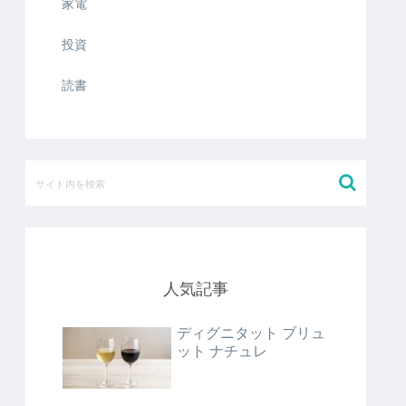
家電
投資
読書
人気記事
ディグニタット ブリュ
ット ナチュレ