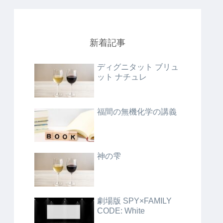
新着記事
ディグニタット ブリュ
ット ナチュレ
福間の無機化学の講義
神の雫
劇場版 SPY×FAMILY
CODE: White