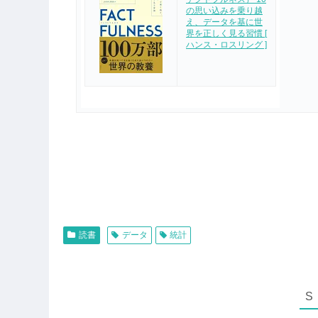
の思い込みを乗り越
え、データを基に世
界を正しく見る習慣 [
ハンス・ロスリング ]
読書
データ
統計