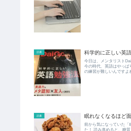
科学的に正しい英
読書
今日は、メンタリストDa
今の時代、英語はやっぱ
眠れなくなるほど面
読書
前から気になっていた「
た！ 読み進めると、糖質＝悪、みたいな感じがしてきます（＾－＾； ただ、白米って