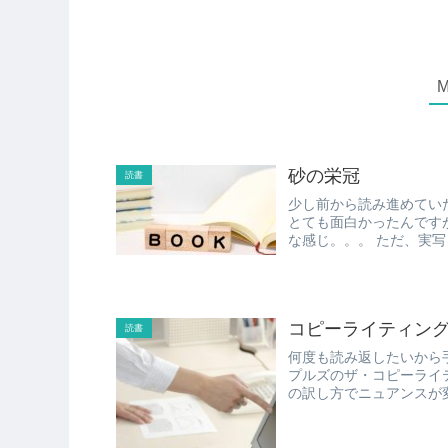
砂の栄冠
読書
少し前から読み進めていた高校野球マンガ 「砂の栄冠
とても面白かったんですが、 最後がアッサリ終わってしまい、 ちょっと
な感じ。。。 
コピーライティン
読書
何度も読み返したいから
プルズのザ・コピーライティングもそ
の訳し方でニュアンスが変