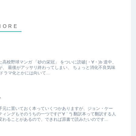
」 をついに読破(・∀・)b 道中、
消化不良気味
ただ、実写ドラマ化とかには向いて...
グ
手元に置いておく本っていくつかありますが、ジョン・ケー
のうちの一つです(*´∀｀*) 翻訳本って翻訳する人
わることがあるので、できれば原書で読みたいのです...