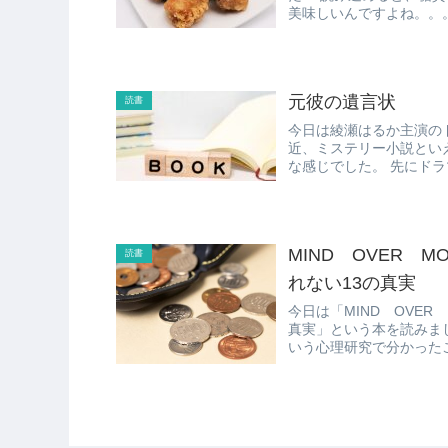
元彼の遺言状
読書
今日は綾瀬はるか主演のドラマ「元彼の遺言状
近、ミステリー小説といえば
な感じでした
MIND OVER 
読書
れない13の真実
今日は「MIND OVER
真実」という本を読みました。 人間がお金を前にしてどのような動