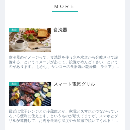
食洗器
家電
食洗器のイメージって、食洗器を使う水を水道から分岐させて設
置する、というイメージがあって、設置がめんどくさい、という
のがあります。 しかし、サンコーの食器洗い乾燥機「ラクア」
は、水道からの分岐だけでなく、タンク式としても使えるので、
お手軽...
スマート電気グリル
家電
最近は電子レンジとか冷蔵庫とか、家電とスマホがつながってい
ろいろ便利に使えます、というものが増えてますが、スマホとグ
リルが連携して、お肉を最適な温度や火加減で焼いてくれる「ス
マート電気グリル」なる調理家電が発売されています。 スマホ
の...