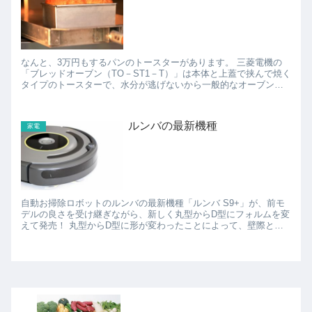
なんと、3万円もするパンのトースターがあります。 三菱電機の
「ブレッドオーブン（TO－ST1－T）」は本体と上蓋で挟んで焼く
タイプのトースターで、水分が逃げないから一般的なオーブント
ースターで焼くパンは焼くと水分が飛んでぱさぱさになっ...
ルンバの最新機種
家電
自動お掃除ロボットのルンバの最新機種「ルンバ S9+」が、前モ
デルの良さを受け継ぎながら、新しく丸型からD型にフォルムを変
えて発売！ 丸型からD型に形が変わったことによって、壁際と
か、今まで掃除しづらそうだったところにも強くなっていて...