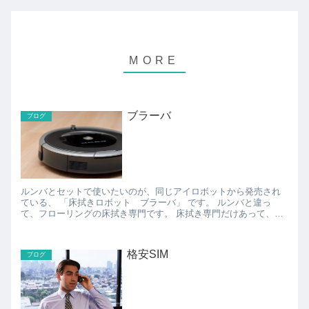
ブラーバ
ブログ
ルンバとセットで使いたいのが、同じアイロボットから発売され
ている、 「床拭きロボット ブラーバ」 です。 ルンバと違っ
て、フローリングの床拭き専門です。 床拭き専門だけあって、水
拭きとから拭き、両方に対応していて、動作音も静か。...
格安SIM
ブログ