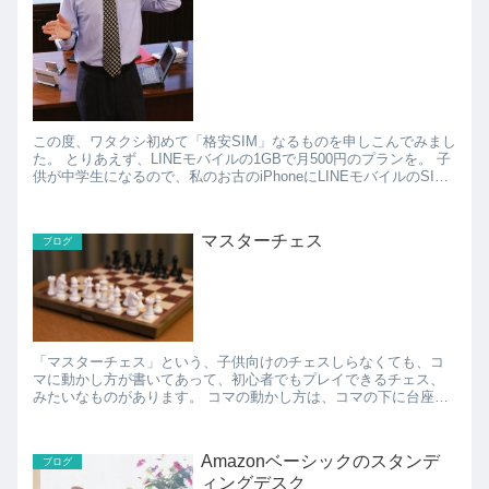
この度、ワタクシ初めて「格安SIM」なるものを申しこんでみまし
た。 とりあえず、LINEモバイルの1GBで月500円のプランを。 子
供が中学生になるので、私のお古のiPhoneにLINEモバイルのSIM
を挿して、通話もメールもL...
マスターチェス
ブログ
「マスターチェス」という、子供向けのチェスしらなくても、コ
マに動かし方が書いてあって、初心者でもプレイできるチェス、
みたいなものがあります。 コマの動かし方は、コマの下に台座み
たいなものがくっついていて、その台座にそのコマが動かせる
方...
Amazonベーシックのスタンデ
ブログ
ィングデスク