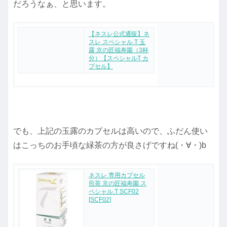
だろうなぁ、と思います。
【ネスレ公式通販】ネ
スレ スペシャル.T 玉
露 京の匠福寿園（3杯
分）【スペシャルT カ
プセル】
でも、上記の玉露のカプセルは高いので、ふだん使い
はこっちのお手頃な緑茶の方が良さげですね(・∀・)b
ネスレ 専用カプセル
煎茶 京の匠福寿園 ス
ペシャル.T SCF02
[SCF02]