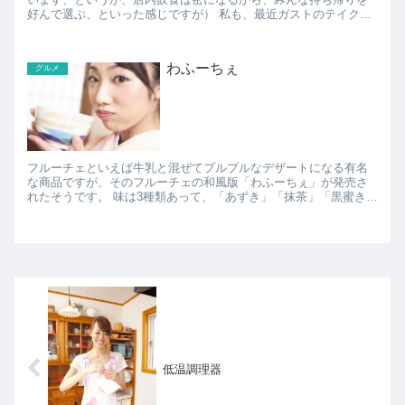
好んで選ぶ、といった感じですが） 私も、最近ガストのテイクア
ウトを良く使うのですが、Webで注文して取りに行くだけな...
わふーちぇ
グルメ
フルーチェといえば牛乳と混ぜてプルプルなデザートになる有名
な商品ですが、そのフルーチェの和風版「わふーちぇ」が発売さ
れたそうです。 味は3種類あって、「あずき」「抹茶」「黒蜜きな
こ」(*´∀｀*) いずれもフルーチェ同様、牛乳を...
低温調理器