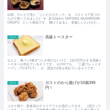
以前、テレビで見た「しいたけスナック」を、コストコで見つけ
たので買ってみました(・∀・)b DJ&Aの SHIITAKE MUSHROOM
CRISPS という商品です。 開けてみると、乾燥しいたけがたく
さん入っているような見た...
高級トースター
グルメ
なんと、食パン1枚ずつしか焼けないけど、1台3万円もする高級ト
ースターが売れているそうです。 その中でも、「三菱ブレッドオ
ーブン（TO-ST1-T）」が、想定の2倍も売れているそうです。 水
分を逃さずに焼けるトースターで、表面がカリ...
ガストのから揚げが10個399
グルメ
円！
コロナ禍で、飲食店のテイクアウトが流行ってます。 （流行って
います、というか、店内飲食は密になるから、みんな持ち帰りを