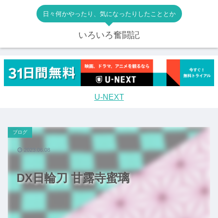
日々何かやったり、気になったりしたこととか
いろいろ奮闘記
U-NEXT
ブログ
2023.06.08
DX日輪刀 甘露寺蜜璃