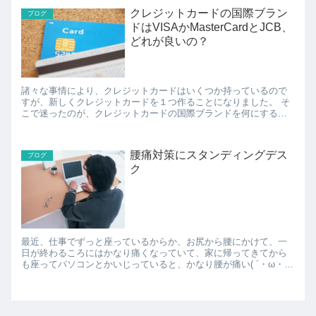
クレジットカードの国際ブラン
ブログ
ドはVISAかMasterCardとJCB、
どれが良いの？
諸々な事情により、クレジットカードはいくつか持っているので
すが、新しくクレジットカードを１つ作ることになりました。 そ
こで迷ったのが、クレジットカードの国際ブランドを何にするの
か？という問題。 VISA、MasterCard、J...
腰痛対策にスタンディングデス
ブログ
ク
最近、仕事でずっと座っているからか、お尻から腰にかけて、一
日が終わるころにはかなり痛くなっていて、家に帰ってきてから
も座ってパソコンとかいじっていると、かなり腰が痛い( ´・ω・`)
座ったままだと痛いのガマンできず、何かの苦行みたい...