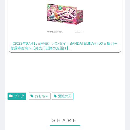
【2023年07月15日発売】 バンダイ｜BANDAI 鬼滅の刃 DX日輪刀〜
甘露寺蜜璃〜【発売日以降のお届け】
ブログ
おもちゃ
鬼滅の刃