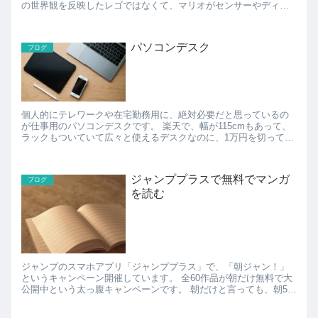
の世界観を反映したレゴではなくて、マリオがセンサーやディス
プレイ、スピーカーを内蔵している、というハイテクなマリオ...
パソコンデスク
ブログ
個人的にテレワークや在宅勤務用に、絶対必要だと思っているの
が仕事用のパソコンデスクです。 楽天で、幅が115cmもあって、
ラックもついていて広々と使えるデスクなのに、1万円を切ってい
る、というコスパ高いパソコンデスクを発見(・∀・)b...
ジャンププラスで無料でマンガ
ブログ
を読む
ジャンプのスマホアプリ「ジャンププラス」で、「朝ジャン！」
というキャンペーン開催しています。 全60作品が朝だけ無料で大
公開中という太っ腹キャンペーンです。 朝だけと言っても、朝5時
から13時までなので、ほぼ午前中ずっとです。 ...