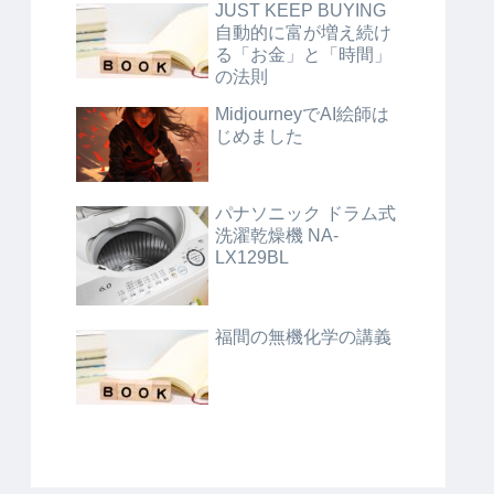
JUST KEEP BUYING
自動的に富が増え続け
る「お金」と「時間」
の法則
MidjourneyでAI絵師は
じめました
パナソニック ドラム式
洗濯乾燥機 NA-
LX129BL
福間の無機化学の講義