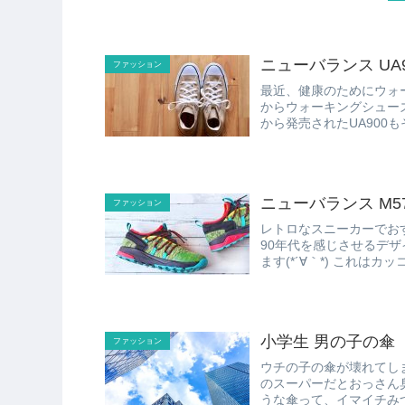
ニューバランス UA9
ファッション
最近、健康のためにウォーキングを始める、 と
からウォーキングシューズがいろい
ニューバランス M574
ファッション
レトロなスニーカーでおすすめなのが、 ニューバランス M
90年代を感じさせるデザインながら、 配色がビビッド
小学生 男の子の傘
ファッション
ウチの子の傘が壊れてし
のスーパーだとおっさん
うな傘って、イマイチみつからないです。 仕方な