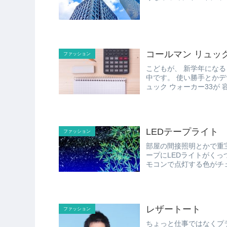
いろ探し...
コールマン リュッ
ファッション
こどもが、 新学年になるし新しいリュックが欲しい！ というわけで、 いろいろと物色
中です。 使い勝手とかデザインとか、 いろいろと検討していますが、 コールマンのリ
ュ
LEDテープライト
ファッション
部屋の間接照明とかで重宝しそうなグッズが 「L
ープにLEDライトがくっついたよう
レザートート
ファッション
ちょっと仕事ではなくプ