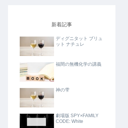
新着記事
ディグニタット ブリュ
ット ナチュレ
福間の無機化学の講義
神の雫
劇場版 SPY×FAMILY
CODE: White