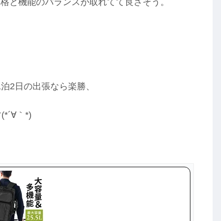
価格と機能のバランスが取れてて良さそう。
1泊2日の出張なら楽勝、
´∀｀*)