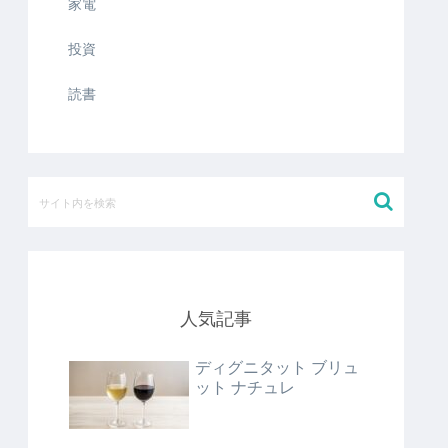
家電
投資
読書
人気記事
ディグニタット ブリュ
ット ナチュレ