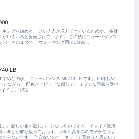
00
いう人が増えてきているためか、 各社
ろと発売されています。 この秋にニューバランス
から発売されたUA900もそのうちの１つで、 ウォーキング用にCM99...
0 LB
5740 LB です。 80年代や
な感じで、 モダンな印象を受け
ます(*´∀｀*) これはカッコイイし、 限定...
まい、新しい傘が欲しい、となったのですが、イマイチ近所
臭い傘しか取り扱っておらず、小学生高学年の男子が使うよ
いので、ネットで買おうと思いいろ