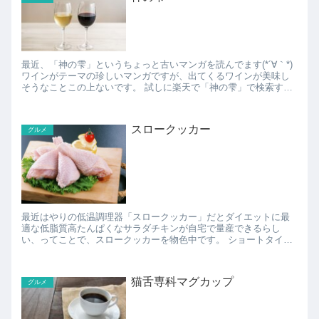
最近、「神の雫」というちょっと古いマンガを読んでます(*´∀｀*)
ワインがテーマの珍しいマンガですが、出てくるワインが美味し
そうなことこの上ないです。 試しに楽天で「神の雫」で検索する
と、マンガの中で登場したワインのセットが や...
スロークッカー
グルメ
最近はやりの低温調理器「スロークッカー」だとダイエットに最
適な低脂質高たんぱくなサラダチキンが自宅で量産できるらし
い、ってことで、スロークッカーを物色中です。 ショートタイプ
のスロークッカーだと浅い鍋でも使えるみたいなので、使いやす
そ...
猫舌専科マグカップ
グルメ