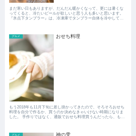
まだ寒い日もありますが、だんだん暖かくなって、更には暑くな
ってくると、冷たいビールが欲しいと思う人も多いと思います。
『氷点下タンブラー』は、冷凍庫でタンブラー自体を冷やしてお
けば、真空断熱層と冷却剤をステンレス3枚で挟み込んだ構造に...
おせち料理
グルメ
もう2018年も11月下旬に差し掛かってきたので、そろそろおせち
料理を自分で作るか、買うのか決めなきゃいけない時期になりま
した。 手作りではなく、通販でおせち料理買うんだったら、もう
予約しないと売り切れるお店とか出てくるので、早めに動...
神の雫
グルメ