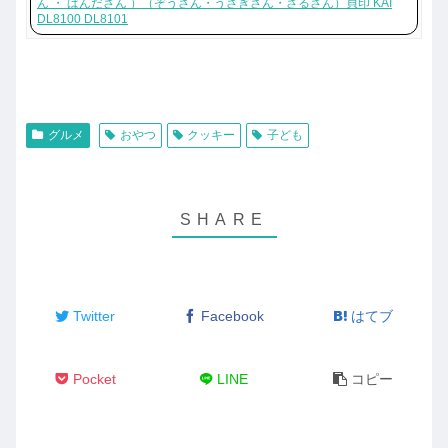
ん ・ ぱんださん ）（ぞうさん・うさぎさん・さるさん）貝印 KAI
DL8100 DL8101
グルメ
おやつ
クッキー
子ども
Twitter
Facebook
はてブ
Pocket
LINE
コピー