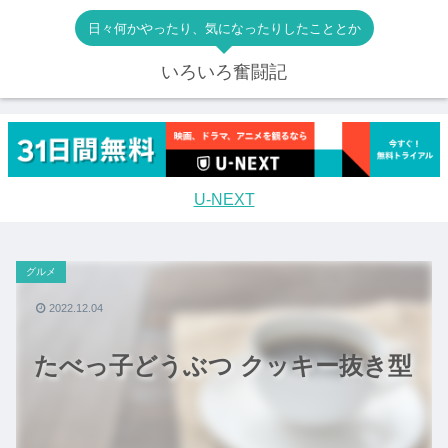
日々何かやったり、気になったりしたこととか
いろいろ奮闘記
U-NEXT
グルメ
2022.12.04
たべっ子どうぶつ クッキー抜き型