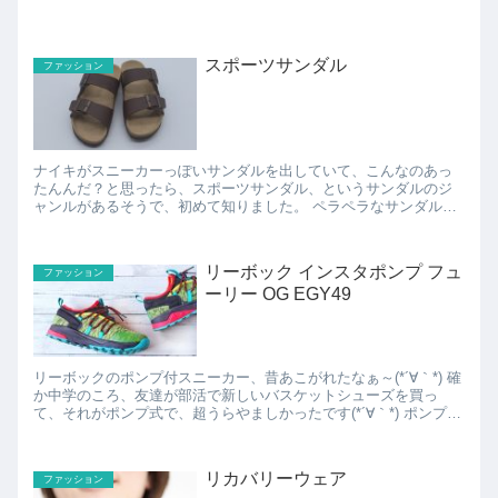
スポーツサンダル
ファッション
ナイキがスニーカーっぽいサンダルを出していて、こんなのあっ
たんんだ？と思ったら、スポーツサンダル、というサンダルのジ
ャンルがあるそうで、初めて知りました。 ペラペラなサンダルと
違って、靴底がスニーカーっぽいサンダルなので、長めの距離
を...
リーボック インスタポンプ フュ
ファッション
ーリー OG EGY49
リーボックのポンプ付スニーカー、昔あこがれたなぁ～(*´∀｀*) 確
か中学のころ、友達が部活で新しいバスケットシューズを買っ
て、それがポンプ式で、超うらやましかったです(*´∀｀*) ポンプで
空気を送り込んで、足にフィットさせる...
リカバリーウェア
ファッション