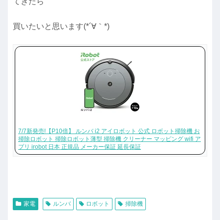
てきたら
買いたいと思います(*´∀｀*)
7/7新発売!【P10倍】 ルンバ i2 アイロボット 公式 ロボット掃除機 お
掃除ロボット 掃除ロボット薄型 掃除機 クリーナー マッピング wifi ア
プリ irobot 日本 正規品 メーカー保証 延長保証
家電
ルンバ
ロボット
掃除機