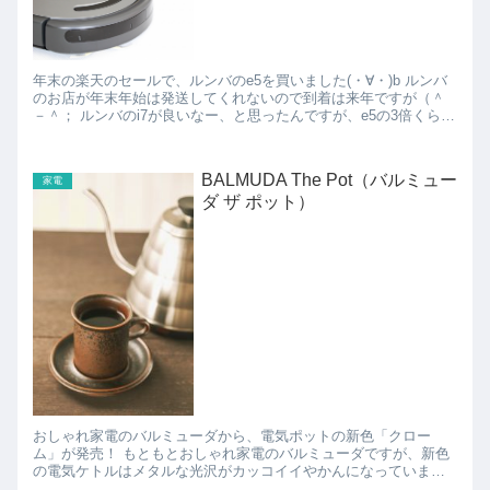
年末の楽天のセールで、ルンバのe5を買いました(・∀・)b ルンバ
のお店が年末年始は発送してくれないので到着は来年ですが（＾
－＾； ルンバのi7が良いなー、と思ったんですが、e5の3倍くら
い、15万円弱くらいするので失敗すると痛いの...
BALMUDA The Pot（バルミュー
家電
ダ ザ ポット）
おしゃれ家電のバルミューダから、電気ポットの新色「クロー
ム」が発売！ もともとおしゃれ家電のバルミューダですが、新色
の電気ケトルはメタルな光沢がカッコイイやかんになっていま
す。 ちょっとコーヒー飲みたい、とか、お茶を1杯入れたい...