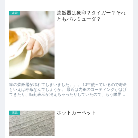
炊飯器は象印？タイガー？それ
家電
ともバルミューダ？
家の炊飯器が壊れてしまいました。。。 10年使っているので寿命
といえば寿命なんでしょうか。 最近は内釜のコーティングがはげ
てきたり、時刻表示が消えちゃったりしていたので、もう限界か
と（＾－＾； とりあえず最近の炊飯器っ...
ホットカーペット
家電