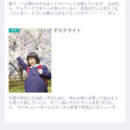
家で、一人用の小さなホットカーペットを探しています。 なぜな
ら、テレワークでずーっと座っていると、足先がだいぶ冷たくな
ってしまい、どうにも耐えられなくなったので（＾－＾； ホット
カーペットの小さいサイズとか探すと、一畳用のとかは結構...
デスクライト
家電
今度小学生になる姪っ子のために、何かお祝いを買ってあげよう
と思って探していたら、すごく高いデスクライトを見つけまし
た。 サーキュレーターとかキッチン家電で有名なバルミューダが
発売したデスクライトです。 なんと約4万円もする高級品...