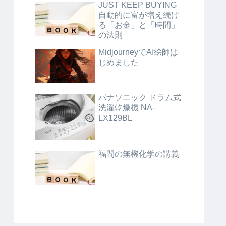
JUST KEEP BUYING
自動的に富が増え続け
る「お金」と「時間」
の法則
MidjourneyでAI絵師は
じめました
パナソニック ドラム式
洗濯乾燥機 NA-
LX129BL
福間の無機化学の講義