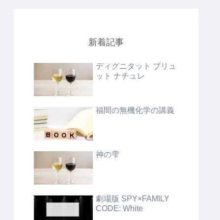
新着記事
ディグニタット ブリュ
ット ナチュレ
福間の無機化学の講義
神の雫
劇場版 SPY×FAMILY
CODE: White