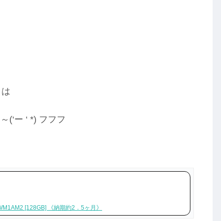
とは
 ‘ *) フフフ
AM2 [128GB] 《納期約2．5ヶ月》