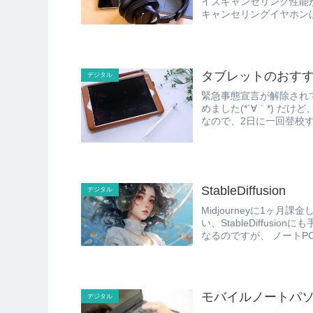
イズキャンセリング性能がスゴい、 とネット上で評判です。
タブレットのおす
デジタル
緊急事態宣言が解除され
めました(*´∀｀*) だけど、密を避けるために、クラスを2つとか3つに分けて、分散登校
なので、2日に一回登校す
StableDiffusion
デジタル
Midjourneyに1ヶ月課金してAI絵
い、StableDiffusionにも手を出し始め
なるのですが、
モバイルノートパ
デジタル