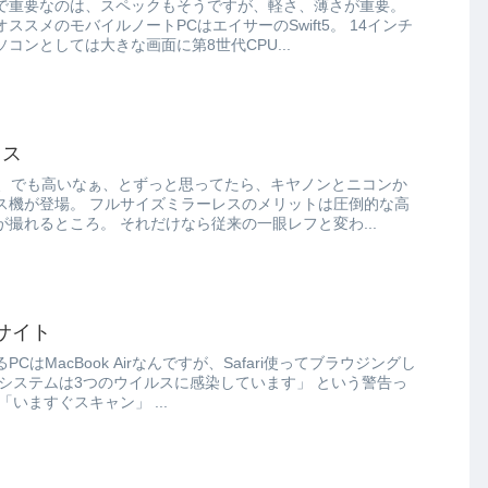
で重要なのは、スペックもそうですが、軽さ、薄さが重要。
メのモバイルノートPCはエイサーのSwift5。 14インチ
コンとしては大きな画面に第8世代CPU...
レス
ぁ、でも高いなぁ、とずっと思ってたら、キヤノンとニコンか
ーレスのメリットは圧倒的な高
画質ときれいなボケ写真が撮れるところ。 それだけなら従来の一眼レフと変わ...
欺サイト
はMacBook Airなんですが、Safari使ってブラウジングし
ぽいページが表示され、 「いますぐスキャン」 ...