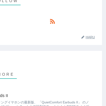
HARU
s II
QuietComfort Earbuds II」 のノ