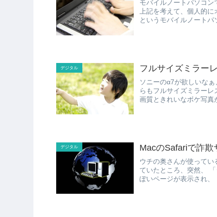
モバイルノートパソコン
上記を考えて、個人的にオスス
というモバイルノートパソ
フルサイズミラー
デジタル
ソニーのα7が欲しいな
らもフルサイズミラーレス機が登場。 フルサイズミラ
MacのSafariで詐
デジタル
ウチの奥さんが使っているPC
ていたところ、突然、 「システムは3つのウイルスに感染しています」 という警告っ