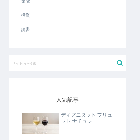
家電
投資
読書
人気記事
ディグニタット ブリュ
ット ナチュレ