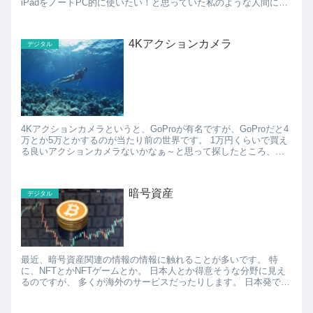
iPadをノートPC的に使いたい！と思っていた私のような人間にと
って朗報♪ また、USBメモリと...
4Kアクションカメラ
デジタル
4Kアクションカメラというと、GoProが有名ですが、GoProだと4
万とか5万とかするのが当たり前の世界です。 1万円くらいで買え
る良いアクションカメラないかなぁ～と思って探したところ、結
構いろいろ安い4Kアクションカメラってあるん...
暗号資産
デジタル
最近、暗号資産関連の情報の情報に触れることが多いです。 特
に、NFTとかNFTゲームとか。 日本人とか得意そうな分野に見え
るのですが、 多くが海外のサービスだったりします。 日本発で世
界的なブームを巻き起こす NFTゲ...