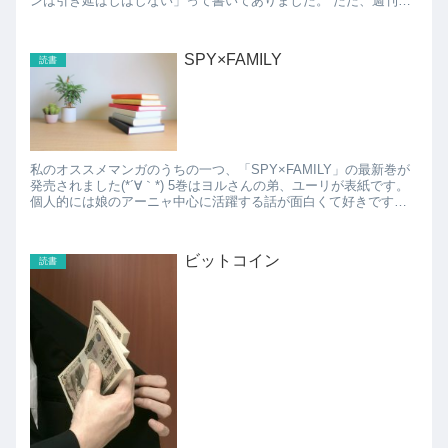
ンは引き延ばしはしない」って書いてありました。 ただ、週刊少
年マガジンで一番長期間連載している「はじめの一歩」がまだ終
わ...
SPY×FAMILY
読書
私のオススメマンガのうちの一つ、「SPY×FAMILY」の最新巻が
発売されました(*´∀｀*) 5巻はヨルさんの弟、ユーリが表紙です。
個人的には娘のアーニャ中心に活躍する話が面白くて好きです
が、誰が中心でも面白いのがSPY×F...
ビットコイン
読書