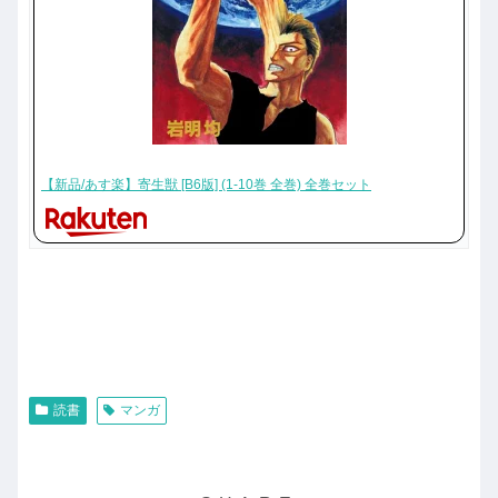
【新品/あす楽】寄生獣 [B6版] (1-10巻 全巻) 全巻セット
読書
マンガ