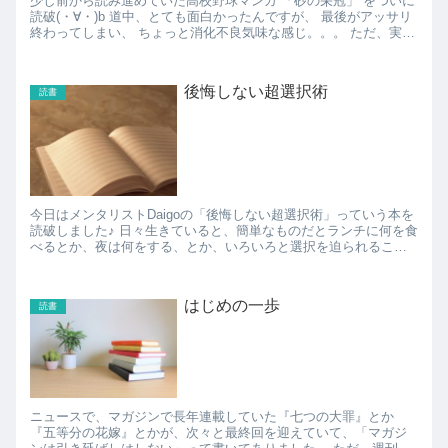
少し前から読み進めていた高校野球マンガ 「砂の栄冠」 をついに
読破(・∀・)b 道中、とても面白かったんですが、 最後がアッサリ
終わってしまい、 ちょっと消化不良気味な感じ。。。 ただ、実写
ドラマ化とかには向いて...
後悔しない超選択術
読書
今日はメンタリストDaigoの「後悔しない超選択術」っていう本を
読破しました♪ 日々生きていると、簡単なものだとランチに何を食
べるとか、夜は何をする、とか、いろいろと選択を迫られること
が多いですが、後悔しない選択をするための科学的ノウ...
はじめの一歩
読書
ニュースで、マガジンで長年連載していた『七つの大罪』とか
『五等分の花嫁』とかが、次々と最終回を迎えていて、「マガジ