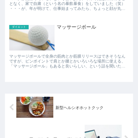
となく、家で自粛（という名の暴飲暴食）をしていました（笑）
・・・が、年が明けて、仕事始まってみたら、ちょっと顔が丸く
なったような。。。 体重を計ってみると、なんと2㎏も...
マッサージボール
ダイエット
マッサージポールで全身の筋肉とか筋膜リリースはできそうなん
ですが、ピンポイントで肩とか腰とかいろいろな場所に使える、
「マッサージボール」もあると良いらしい、という話を聞いたの
で、マッサージボールも買ってみました。 床に置いて自分が上
に...
新型ヘルシオホットクック