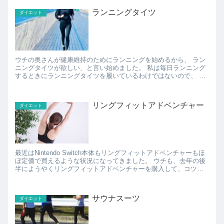
ランニングタイツ
ダイエット
ウチの奥さんが健康維持のためにランニングを始めるから、 ラン
ニングタイツが欲しい、と言い始めました。 私は毎日ランニング
するときにランニングタイツを履いているわけではないので、 ど
んなランニングタイツを選んでよいのかわからず。。。...
リングフィットアドベンチャー
ダイエット
最近はNintendo Switch本体もリングフィットアドベンチャーもほ
ぼ定価で買えるような状況になってきました。 ウチも、去年の後
半にようやくリングフィットアドベンチャーを購入して、コツコ
ツとプレイしてようやくレベル100を超えてきま...
サウナスーツ
ダイエット