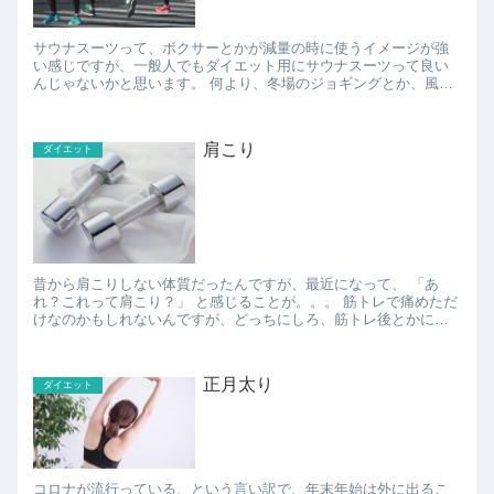
サウナスーツって、ボクサーとかが減量の時に使うイメージが強
い感じですが、一般人でもダイエット用にサウナスーツって良い
んじゃないかと思います。 何より、冬場のジョギングとか、風を
通さないサウナスーツなら暖かいので、ジョギングに行くのが
楽...
肩こり
ダイエット
昔から肩こりしない体質だったんですが、最近になって、 「あ
れ？これって肩こり？」 と感じることが。。。 筋トレで痛めただ
けなのかもしれないんですが、どっちにしろ、筋トレ後とかに体
をマッサージするグッズが欲しいと前から思って...
正月太り
ダイエット
コロナが流行っている、という言い訳で、年末年始は外に出るこ