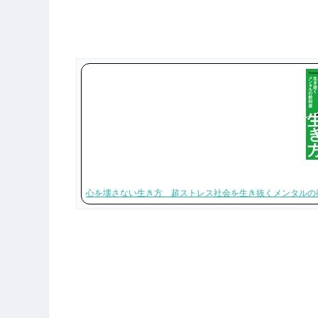
心を壊さない生き方 超ストレス社会を生き抜くメンタルの教科書 [ T