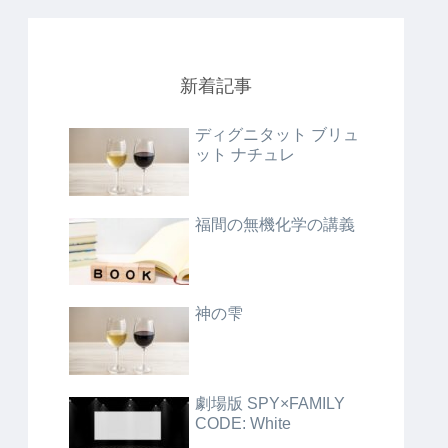
新着記事
ディグニタット ブリュ
ット ナチュレ
福間の無機化学の講義
神の雫
劇場版 SPY×FAMILY
CODE: White