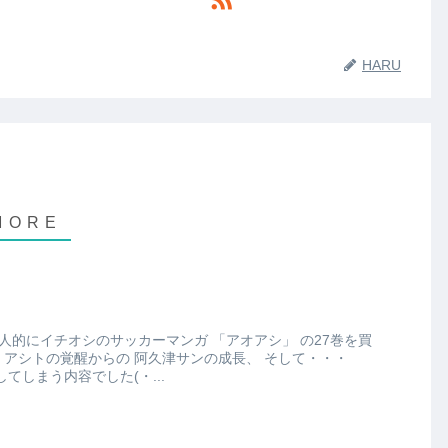
HARU
・
てしまう内容でした(・...