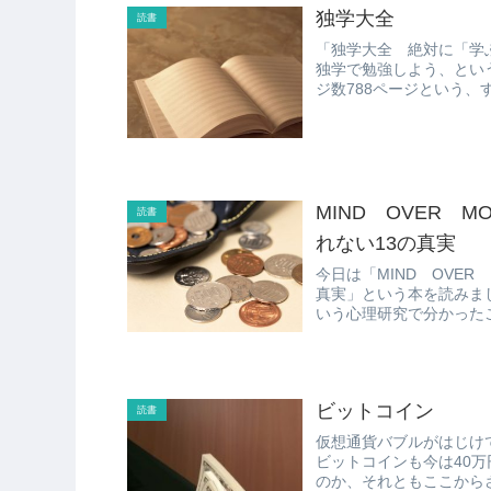
独学大全
読書
「独学大全 絶対に「学
独学で勉強しよう、とい
MIND OVER 
読書
れない13の真実
今日は「MIND OVER
真実」という本を読みました。 人間がお金を前にしてどのような動
ビットコイン
読書
仮想通貨バブルがはじけ
ビットコインも今は40万円ち
のか、それともここから