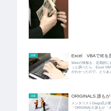
の...
Excel VBAで
読書
Webの情報を、定期的
っと調べたら、Excel V
がわかったので、とりあえ
ORIGINALS 
読書
メンタリストDaigo氏
「ORIGINALS 誰も