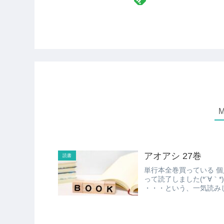
アオアシ 27巻
読書
単行本全巻買っている 個人的にイチオシのサッカーマンガ 「アオアシ」 の27巻を買
って読了しました(*´∀｀*) アシトの覚醒からの 阿久津サンの成長、 そして・・
・・・という、一気読みし