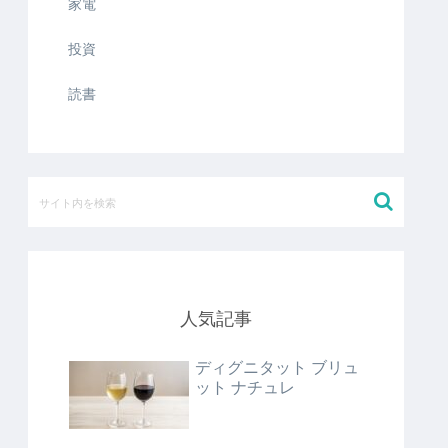
家電
投資
読書
人気記事
ディグニタット ブリュ
ット ナチュレ