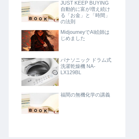
JUST KEEP BUYING
自動的に富が増え続け
る「お金」と「時間」
の法則
MidjourneyでAI絵師は
じめました
パナソニック ドラム式
洗濯乾燥機 NA-
LX129BL
福間の無機化学の講義