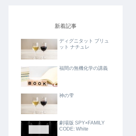
新着記事
ディグニタット ブリュ
ット ナチュレ
福間の無機化学の講義
神の雫
劇場版 SPY×FAMILY
CODE: White