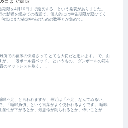
16日まで延長
告期限を4月16日まで延長する、という発表がありました。
行の影響を鑑みての措置で、個人的には申告期限が延びてく
れてよかったです(*´∀｀*) 何気にまだ確定申告のための数字とか集めて...
 ダンボールの箱を
、 その上に畳のマットレスを敷く、...
睡眠不足」と言われますが、最近は「不足」なんてぬるい、
、「睡眠負債」という言葉がよく使われるようです。 睡眠
生産性が下がるとか、最悪命が削られるとか、怖いことが起