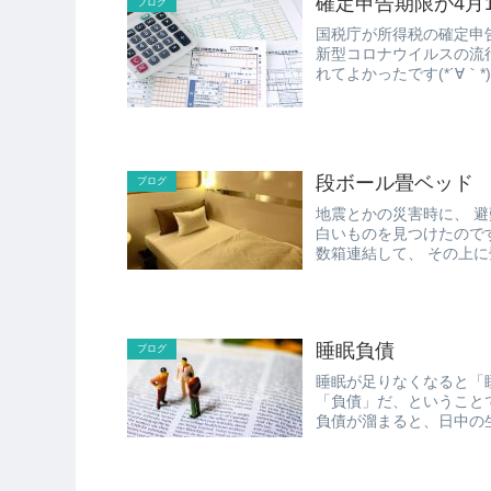
確定申告期限が4月
ブログ
国税庁が所得税の確定申
新型コロナウイルスの流
段ボール畳ベッド
ブログ
地震とかの災害時に、 避難所での寝床の快適さって とても大切だと思います。 で、面
白いものを見つけたのですが、 「段ボール畳ベッド」 というもの。
数箱連結して
睡眠負債
ブログ
睡眠が足りなくなると「
「負債」だ、ということで
負債が溜まると、日中の
こる...