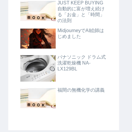
JUST KEEP BUYING
自動的に富が増え続け
る「お金」と「時間」
の法則
MidjourneyでAI絵師は
じめました
パナソニック ドラム式
洗濯乾燥機 NA-
LX129BL
福間の無機化学の講義