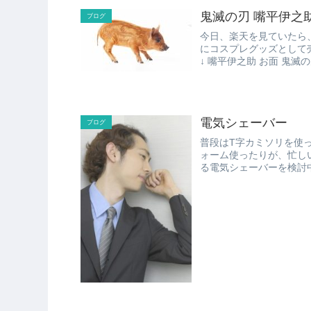
鬼滅の刃 嘴平伊之
ブログ
今日、楽天を見ていたら
にコスプレグッズとして売って
↓ 嘴平伊之助 お面 鬼滅の
電気シェーバー
ブログ
普段はT字カミソリを使
ォーム使ったりが、忙しい朝にな