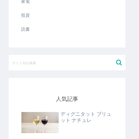
家電
投資
読書
人気記事
ディグニタット ブリュ
ット ナチュレ