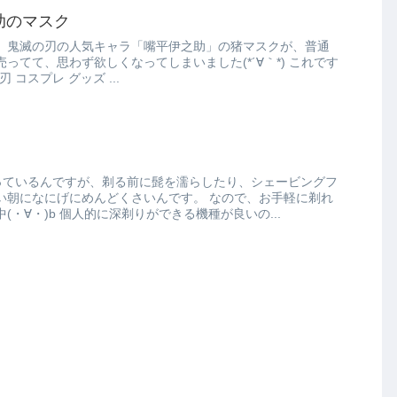
助のマスク
、鬼滅の刃の人気キャラ「嘴平伊之助」の猪マスクが、普通
て、思わず欲しくなってしまいました(*´∀｀*) これです
刃 コスプレ グッズ ...
っているんですが、剃る前に髭を濡らしたり、シェービングフ
にげにめんどくさいんです。 なので、お手軽に剃れ
る電気シェーバーを検討中(・∀・)b 個人的に深剃りができる機種が良いの...