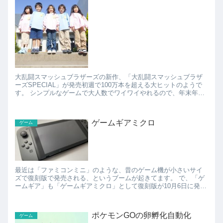
大乱闘スマッシュブラザーズの新作、「大乱闘スマッシュブラザ
ーズSPECIAL」が発売初週で100万本を超える大ヒットのようで
す。 シンプルなゲームで大人数でワイワイやれるので、年末年始
で親戚とか集まる場にはもってこいかも。 親戚...
ゲームギアミクロ
ゲーム
最近は「ファミコンミニ」のような、昔のゲーム機が小さいサイ
ズで復刻版で発売される、というブームが起きてます。 で、「ゲ
ームギア」も「ゲームギアミクロ」として復刻版が10月6日に発売
されるんですが、ゲームギア自体が携帯ゲーム機で小さいの...
ポケモンGOの卵孵化自動化
ゲーム