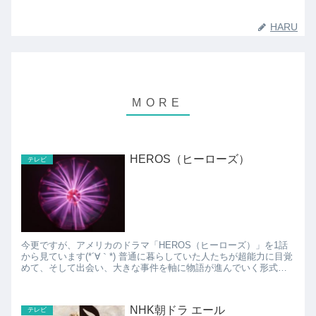
HARU
HEROS（ヒーローズ）
テレビ
今更ですが、アメリカのドラマ「HEROS（ヒーローズ）」を1話
から見ています(*´∀｀*) 普通に暮らしていた人たちが超能力に目覚
めて、そして出会い、大きな事件を軸に物語が進んでいく形式で
す。 まだ4話くらいまでしか進んでないん...
NHK朝ドラ エール
テレビ