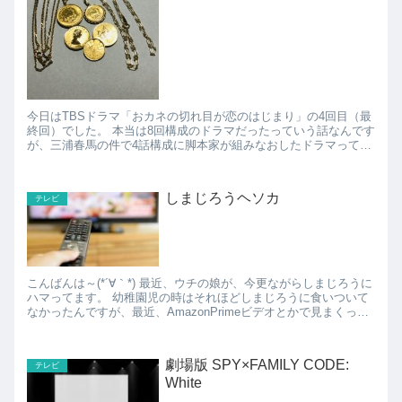
今日はTBSドラマ「おカネの切れ目が恋のはじまり」の4回目（最
終回）でした。 本当は8回構成のドラマだったっていう話なんです
が、三浦春馬の件で4話構成に脚本家が組みなおしたドラマってい
うことで話題になってました。 私も、お金好きだっ...
しまじろうヘソカ
テレビ
こんばんは～(*´∀｀*) 最近、ウチの娘が、今更ながらしまじろうに
ハマってます。 幼稚園児の時はそれほどしまじろうに食いついて
なかったんですが、最近、AmazonPrimeビデオとかで見まくって
ます（笑） 大人からすると、単純な...
劇場版 SPY×FAMILY CODE:
テレビ
White