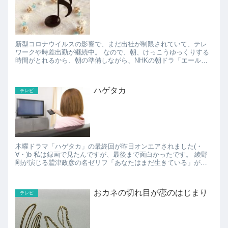
新型コロナウイルスの影響で、まだ出社が制限されていて、テレ
ワークや時差出勤が継続中。 なので、朝、けっこうゆっくりする
時間がとれるから、朝の準備しながら、NHKの朝ドラ「エール」
を欠かさず見ています(・∀・)b 「エール」は音楽家、...
ハゲタカ
テレビ
木曜ドラマ「ハゲタカ」の最終回が昨日オンエアされました(・
∀・)b 私は録画で見たんですが、最後まで面白かったです。 綾野
剛が演じる鷲津政彦の名ゼリフ「あなたはまだ生きている」がカ
ッコいいドラマでした(*´∀｀*) 実際、...
おカネの切れ目が恋のはじまり
テレビ