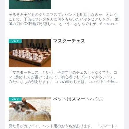
そろそろ子どものクリスマスプレゼントを用意しなきゃ、という
ことで、子供にサンタさんに何をもらいたいかをヒアリング。 鬼
滅の刃のDX日輪刀がほしい、ということなんですが、Amazonで
見てみたら、品薄で価格高騰中。。。 PS5とか...
マスターチェス
ブログ
「マスターチェス」という、子供向けのチェスしらなくても、コ
マに動かし方が書いてあって、初心者でもプレイできるチェス、
みたいなものがあります。 コマの動かし方は、コマの下に台座み
たいなものがくっついていて、その台座にそのコマが動かせる
方...
ペット用スマートハウス
ブログ
見た目がカワイイ、ペット用のおうちがあります。 「スマート・