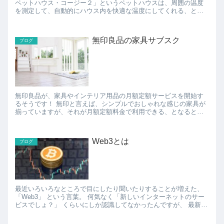
ペットハウス・コージー２」というペットハウスは、周囲の温度
を測定して、自動的にハウス内を快適な温度にしてくれる、とい
うもの。 特に冬とかは暖かい場所にいる猫は、ハウスから出て
こ...
無印良品の家具サブスク
ブログ
無印良品が、家具やインテリア用品の月額定額サービスを開始す
るそうです！ 無印と言えば、シンプルでおしゃれな感じの家具が
揃っていますが、それが月額定額料金で利用できる、となると、
一人暮らしの人とかにはちょうど良いかも。 契約期間は...
Web3とは
ブログ
最近いろいろなところで目にしたり聞いたりすることが増えた、
「Web3」 という言葉。 何気なく「新しいインターネットのサー
ビスでしょ？」 くらいにしか認識してなかったんですが、 最新号
のDIMEでWeb3がわかりやすく紹介さ...