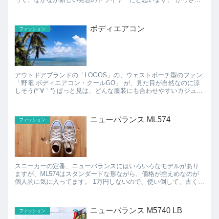
呼ばれるアタッチメントが髪をかき分けながら頭皮に効...
ボディエアコン
ファッション
アウトドアブランドの「LOGOS」の、ウェストポーチ型のファン
「野電 ボディエアコン・クールGO」 が、見た目が自然なのに涼
しそう(*´∀｀*) ぱっと見は、どんな服装にも合わせやすいカジュア
ルなデザインのベルト式ファンです...
ニューバランス ML574
ファッション
スニーカーの定番、ニューバランスにはいろいろなモデルがあり
ますが、ML574はスタンダードな形ながら、価格が控えめなのが
個人的に気に入ってます。 1万円しないので、使い倒して、古くな
ったら新しく買い替えれば問題ないですね♪ 色違...
ニューバランス M5740 LB
ファッション