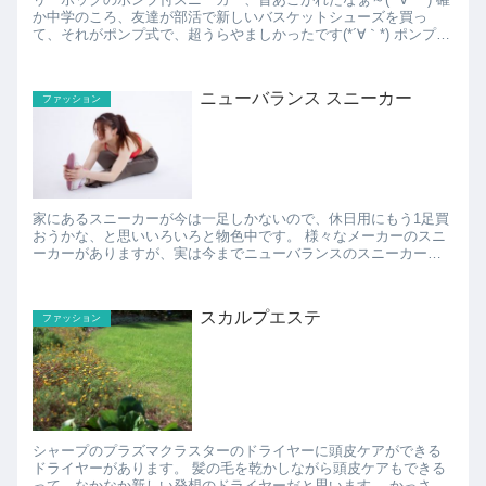
か中学のころ、友達が部活で新しいバスケットシューズを買っ
て、それがポンプ式で、超うらやましかったです(*´∀｀*) ポンプで
空気を送り込んで、足にフィットさせる...
ニューバランス スニーカー
ファッション
家にあるスニーカーが今は一足しかないので、休日用にもう1足買
おうかな、と思いいろいろと物色中です。 様々なメーカーのスニ
ーカーがありますが、実は今までニューバランスのスニーカーっ
て買ったことなかったので、今度はニューバランスを買ってみ...
スカルプエステ
ファッション
シャープのプラズマクラスターのドライヤーに頭皮ケアができる
ドライヤーがあります。 髪の毛を乾かしながら頭皮ケアもできる
って、なかなか新しい発想のドライヤーだと思います。 かっさと