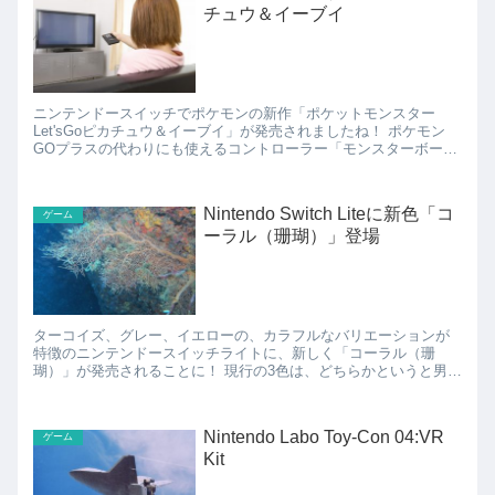
チュウ＆イーブイ
ニンテンドースイッチでポケモンの新作「ポケットモンスター
Let'sGoピカチュウ＆イーブイ」が発売されましたね！ ポケモン
GOプラスの代わりにも使えるコントローラー「モンスターボール
Plus」もポケモンGOプラスが品薄な現在ではセット...
Nintendo Switch Liteに新色「コ
ゲーム
ーラル（珊瑚）」登場
ターコイズ、グレー、イエローの、カラフルなバリエーションが
特徴のニンテンドースイッチライトに、新しく「コーラル（珊
瑚）」が発売されることに！ 現行の3色は、どちらかというと男子
っぽいカラーリングですが、ここにきてようやく女子っぽいピ
ン...
Nintendo Labo Toy-Con 04:VR
ゲーム
Kit