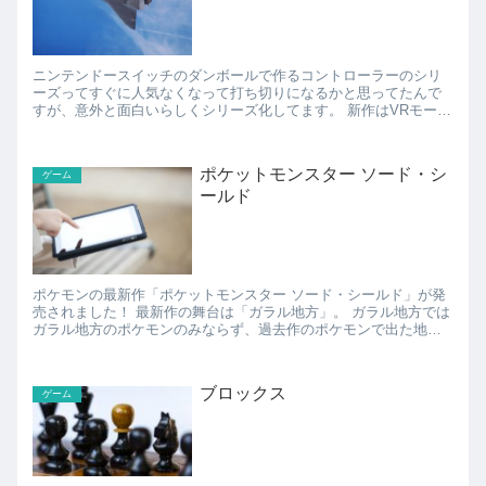
ニンテンドースイッチのダンボールで作るコントローラーのシリ
ーズってすぐに人気なくなって打ち切りになるかと思ってたんで
すが、意外と面白いらしくシリーズ化してます。 新作はVRモード
で遊べたり、もはやスゴいことになってます。 VRモード...
ポケットモンスター ソード・シ
ゲーム
ールド
ポケモンの最新作「ポケットモンスター ソード・シールド」が発
売されました！ 最新作の舞台は「ガラル地方」。 ガラル地方では
ガラル地方のポケモンのみならず、過去作のポケモンで出た地方
のポケモンも出てくるようです。 2020年...
ブロックス
ゲーム