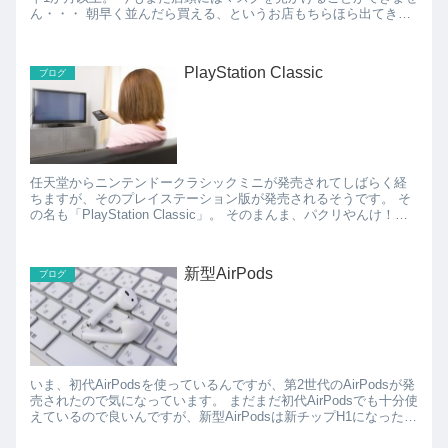
ん・・・ 朝早く並んだら買える、というお店もちらほら出てきて
いるようなのですが、朝から行列に並ばないといけな...
PlayStation Classic
ブログ
任天堂からニンテンドークラシックミニが発売されてしばらく経
ちますが、そのプレイステーション版が発売されるそうです。 そ
の名も「PlayStation Classic」。 そのまんま、パクリやんけ！と
思ったりしますが、懐かしのゲー...
新型AirPods
ブログ
いま、初代AirPodsを使っているんですが、第2世代のAirPodsが発
売されたので気になっています。 まだまだ初代AirPodsでも十分使
えているので良いんですが、新型AirPodsは新チップH1になったこ
とで通話時間が延びたり、...