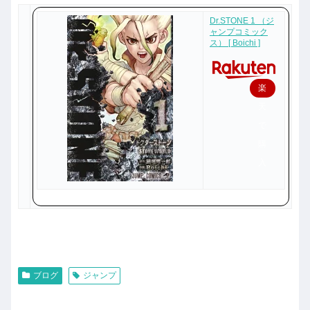
Dr.STONE 1 （ジ
ャンプコミック
ス） [ Boichi ]
楽
天
で
購
入
ブログ
ジャンプ