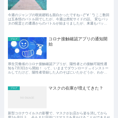
今週のジャンプの呪術廻戦も面白かったですね～(*´∀｀*) ここ数回
は五条悟のバトル回でしたが、今週は虎杖サイドの話。 変なバッ
タの呪霊との遭遇からのバトルが始まりましたが、来週もバッタ
の呪霊とのバトルの回になりそうです。 今...
コロナ接触確認アプリの通知開
ブログ
始
厚生労働省のコロナ接触確認アプリが、陽性者との接触可能性通
知を7月3日から開始！ って、いままでダウンロード→インストー
ルしてたけど、陽性者登録した人のそばにいたかどうか、わから
ない仕様になってたのか、というのを今日のニュースで知りまし
た...
マスクの在庫が増えてきた？
ブログ
新型コロナウイルスの影響で、マスクがお店から姿を消してから
早1か月以上。 今もまだ店頭にはマスクを見かけることができませ