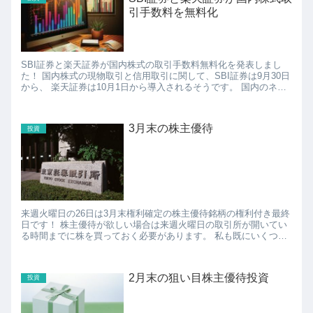
引手数料を無料化
SBI証券と楽天証券が国内株式の取引手数料無料化を発表しまし
た！ 国内株式の現物取引と信用取引に関して、SBI証券は9月30日
から、 楽天証券は10月1日から導入されるそうです。 国内のネッ
ト証券主要2社が手数料無料化に踏み切るの...
3月末の株主優待
投資
来週火曜日の26日は3月末権利確定の株主優待銘柄の権利付き最終
日です！ 株主優待が欲しい場合は来週火曜日の取引所が開いてい
る時間までに株を買っておく必要があります。 私も既にいくつか
の銘柄を仕込んでますが、この週末で他にも何かめ...
2月末の狙い目株主優待投資
投資