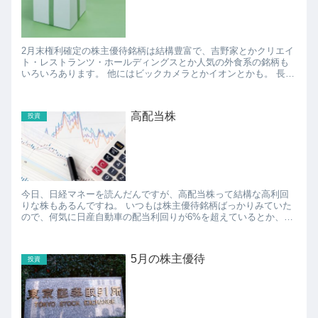
2月末権利確定の株主優待銘柄は結構豊富で、吉野家とかクリエイ
ト・レストランツ・ホールディングスとか人気の外食系の銘柄も
いろいろあります。 他にはビックカメラとかイオンとかも。 長期
保有で更に優待券がたくさんもらえるビックカメラと...
高配当株
投資
今日、日経マネーを読んだんですが、高配当株って結構な高利回
りな株もあるんですね。 いつもは株主優待銘柄ばっかりみていた
ので、何気に日産自動車の配当利回りが6%を超えているとか、
4%～5%くらいの配当利回りの銘柄ならゴロゴロあるっていう...
5月の株主優待
投資