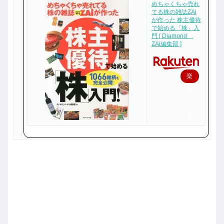
めちゃくちゃ売れ
てる株の雑誌ZAi
が作った 株主優待
で始める「株」入
門 [ Diamond
ZAi編集部 ]
楽
天
で
購
入