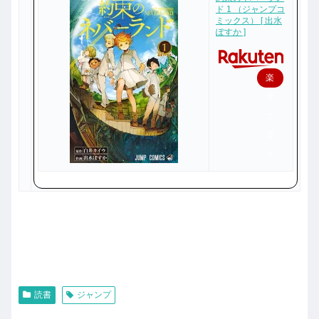
ド 1 （ジャンプコ
ミックス） [ 出水
ぽすか ]
楽
天
で
購
入
読書
ジャンプ