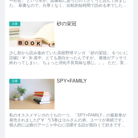
ー社会」 という本が、図書館にあったのでさくっと読んでみまし
た。 新書なので、分厚くなく、比較的短時間で読める本でした。
・・・が、中身はなかなか面白くて、 今の...
砂の栄冠
読書
少し前から読み進めていた高校野球マンガ 「砂の栄冠」 をついに
読破(・∀・)b 道中、とても面白かったんですが、 最後がアッサリ
終わってしまい、 ちょっと消化不良気味な感じ。。。 ただ、実写
ドラマ化とかには向いて...
SPY×FAMILY
読書
私のオススメマンガのうちの一つ、「SPY×FAMILY」の最新巻が
発売されました(*´∀｀*) 5巻はヨルさんの弟、ユーリが表紙です。
個人的には娘のアーニャ中心に活躍する話が面白くて好きです
が、誰が中心でも面白いのがSPY×F...