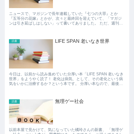
ニュースで、マガジンで長年連載していた『七つの大罪』とか
『五等分の花嫁』とかが、次々と最終回を迎えていて、「マガジ
ンは引き延ばしはしない」って書いてありました。 ただ、週刊少
年マガジンで一番長期間連載している「はじめの一歩」がまだ終
わ...
LIFE SPAN 老いなき世界
読書
今日は、以前から読み進めていた分厚い本「LIFE SPAN 老いなき
世界」をようやく読了！ 老化は病気、として、その老化という病
気をいかに治療するか？という本です。 分厚い本なので、最後ま
でたどり着くのが大変でしたが、老化を防ぐためには...
無理ゲー社会
読書
以前本屋で見かけて、気になっていた橘玲さんの新書、 「無理ゲ