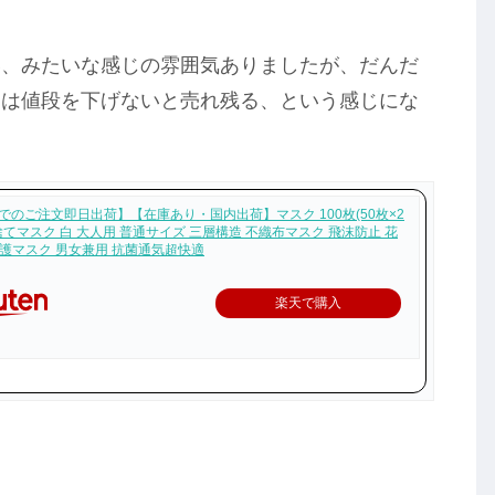
い、みたいな感じの雰囲気ありましたが、だんだ
クは値段を下げないと売れ残る、という感じにな
までのご注文即日出荷】【在庫あり・国内出荷】マスク 100枚(50枚×2
捨てマスク 白 大人用 普通サイズ 三層構造 不織布マスク 飛沫防止 花
防護マスク 男女兼用 抗菌通気超快適
楽天で購入