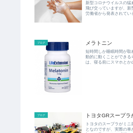
新型コロナウイルスの猛威が止まないですね
飛び交っていますが、新
メラトニン
ブログ
短時間しか睡眠時間が取
動的に動くことができるらしい、と
は、寝る前にスマホとか
とか、...
トヨタGRスープラ
ブログ
トヨタのスープラがミニ四駆で発売される
となのですが、実際の車