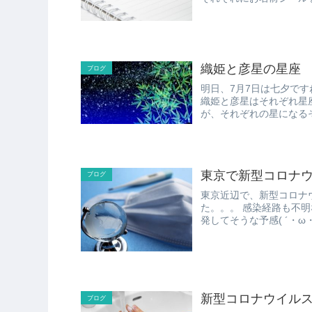
織姫と彦星の星座
ブログ
明日、7月7日は七夕ですね～(*´∀｀*) 子どもが理科で
織姫と彦星はそれぞれ星座で言うと、 織姫＝こと座のベ
東京で新型コロナ
ブログ
東京近辺で、新型コロナ
た。。。 感染経路も不明な人が増えてきたので、あと1週間とか2週間後には、感染爆
新型コロナウイル
ブログ