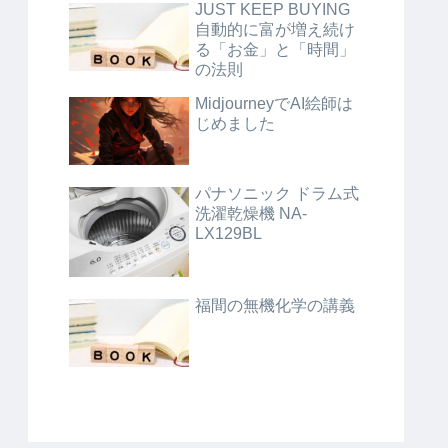
JUST KEEP BUYING
自動的に富が増え続け
る「お金」と「時間」
の法則
MidjourneyでAI絵師は
じめました
パナソニック ドラム式
洗濯乾燥機 NA-
LX129BL
福間の無機化学の講義