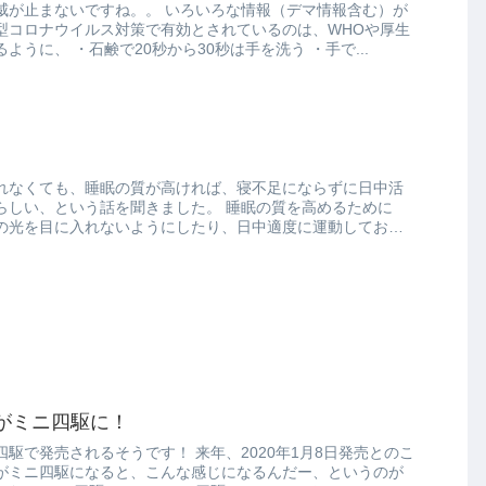
。。 いろいろな情報（デマ情報含む）が
型コロナウイルス対策で有効とされているのは、WHOや厚生
労働省から発表されているように、 ・石鹸で20秒から30秒は手を洗う ・手で...
れなくても、睡眠の質が高ければ、寝不足にならずに日中活
いう話を聞きました。 睡眠の質を高めるために
の光を目に入れないようにしたり、日中適度に運動しておく
がミニ四駆に！
そうです！ 来年、2020年1月8日発売とのこ
がミニ四駆になると、こんな感じになるんだー、というのが