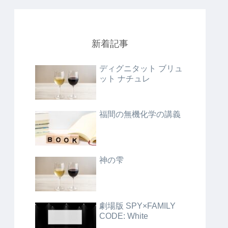
新着記事
ディグニタット ブリュ
ット ナチュレ
福間の無機化学の講義
神の雫
劇場版 SPY×FAMILY
CODE: White