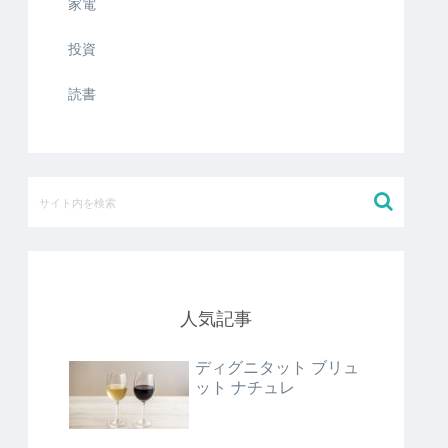
家電
投資
読書
人気記事
ディグニタット ブリュ
ット ナチュレ