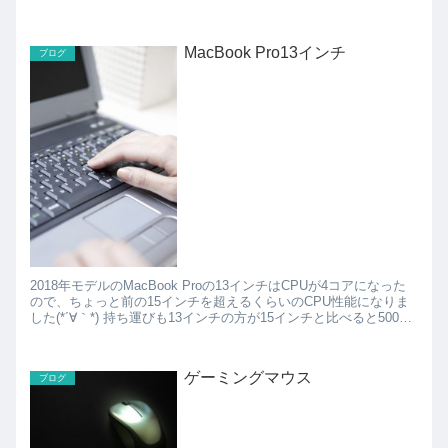
るように、 ・石鹸で20秒から30秒は手を洗う ・手で...
MacBook Pro13インチ
ブログ
2018年モデルのMacBook Proの13インチはCPUが4コアになった
ので、ちょっと前の15インチを超えるくらいのCPU性能になりま
した(*´∀｀*) 持ち運びも13インチの方が15インチと比べると500グ
ラムくらい軽いので持ち...
ゲーミングマウス
ブログ