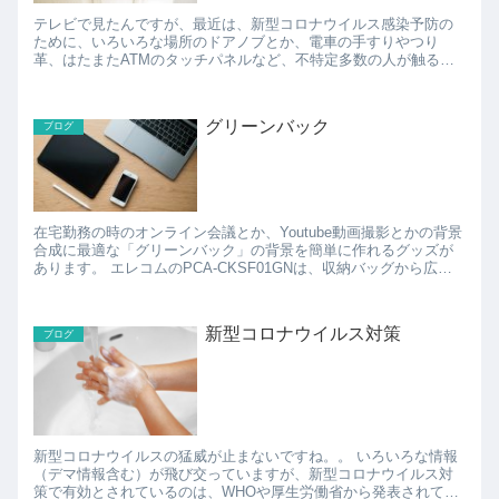
テレビで見たんですが、最近は、新型コロナウイルス感染予防の
ために、いろいろな場所のドアノブとか、電車の手すりやつり
革、はたまたATMのタッチパネルなど、不特定多数の人が触るこ
とが想定される場所には、自分の手で触らないために 「ドアオー
プナ...
グリーンバック
ブログ
在宅勤務の時のオンライン会議とか、Youtube動画撮影とかの背景
合成に最適な「グリーンバック」の背景を簡単に作れるグッズが
あります。 エレコムのPCA-CKSF01GNは、収納バッグから広げ
て、椅子の背もたれ部分に設置すると、簡単に...
新型コロナウイルス対策
ブログ
新型コロナウイルスの猛威が止まないですね。。 いろいろな情報
（デマ情報含む）が飛び交っていますが、新型コロナウイルス対
策で有効とされているのは、WHOや厚生労働省から発表されてい