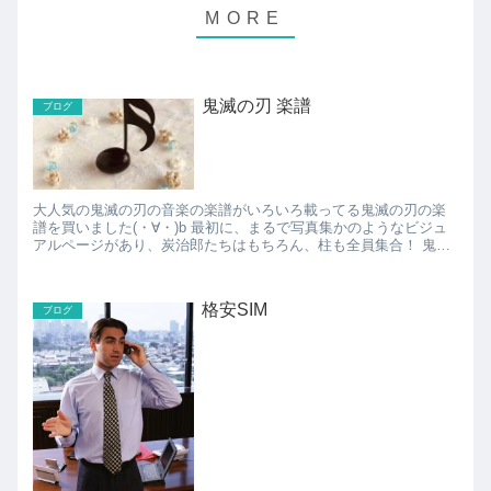
鬼滅の刃 楽譜
ブログ
大人気の鬼滅の刃の音楽の楽譜がいろいろ載ってる鬼滅の刃の楽
譜を買いました(・∀・)b 最初に、まるで写真集かのようなビジュ
アルページがあり、炭治郎たちはもちろん、柱も全員集合！ 鬼滅
の刃ファンとしては買っておいて損はないかと。 楽譜も...
格安SIM
ブログ