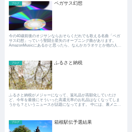
ペガサス幻想
ブログ
今の40歳前後のオジサンならおそらくだれでも歌える名曲「ペガ
サス幻想」っていう聖闘士星矢のオープニング曲があります。
AmazonMusicにあるかと思ったら、なんかカラオケとか他の人が
歌ってるカバー曲しか見つかりませんでした。 探...
ふるさと納税
ブログ
ふるさと納税がメジャーになって、返礼品が高額化していたけ
ど、今年を最後にそういった高還元率のお礼品はなくなってしま
うかも？というニュースが話題になってます。 中には、裏メニュ
ーと称して総務省が休みの土日にだけ高還元率のお礼品を掲載し
た...
箱根駅伝予選結果
ブログ