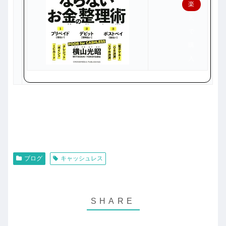
楽
天
で
購
入
ブログ
キャッシュレス