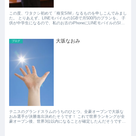
この度、ワタクシ初めて「格安SIM」なるものを申しこんでみまし
た。 とりあえず、LINEモバイルの1GBで月500円のプランを。 子
供が中学生になるので、私のお古のiPhoneにLINEモバイルのSIM
を挿して、通話もメールもL...
大坂なおみ
ブログ
テニスのグランドスラムのうちのひとつ、全豪オープンで大坂な
おみ選手が決勝進出決めたそうです！ これで世界ランキングが全
豪オープン後、世界3位以内になることが確定したんだそうです。
しかも、次の決勝で勝った場合は日本選手として初めて世界ラ...