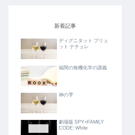
新着記事
ディグニタット ブリュ
ット ナチュレ
福間の無機化学の講義
神の雫
劇場版 SPY×FAMILY
CODE: White