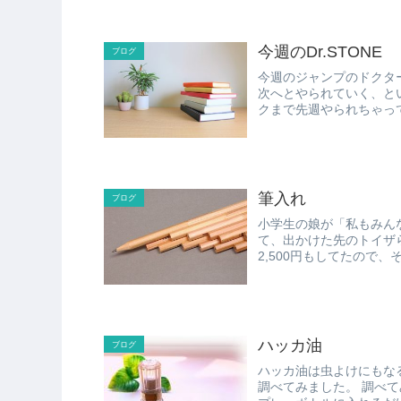
今週のDr.STONE
ブログ
今週のジャンプのドクターストー
次へとやられていく、という、予
クまで先週やられちゃって
筆入れ
ブログ
小学生の娘が「私もみん
て、出かけた先のトイザ
2,500円もしてたので
い...
ハッカ油
ブログ
ハッカ油は虫よけにもな
調べてみました。 調べてみると、ハッカ油に無水エタノールを混ぜて、水を混ぜてス