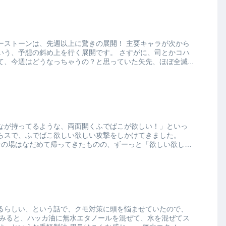
ンは、先週以上に驚きの展開！ 主要キャラが次から
想の斜め上を行く展開です。 さすがに、司とかコハ
、今週はどうなっちゃうの？と思っていた矢先、ほぼ全滅...
なが持ってるような、両面開くふでばこが欲しい！」といっ
らスで、ふでばこ欲しい欲しい攻撃をしかけてきました。
、その場はなだめて帰ってきたものの、ずーっと「欲しい欲し
るらしい、という話で、クモ対策に頭を悩ませていたので、