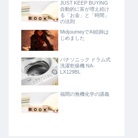
JUST KEEP BUYING
自動的に富が増え続け
る「お金」と「時間」
の法則
MidjourneyでAI絵師は
じめました
パナソニック ドラム式
洗濯乾燥機 NA-
LX129BL
福間の無機化学の講義