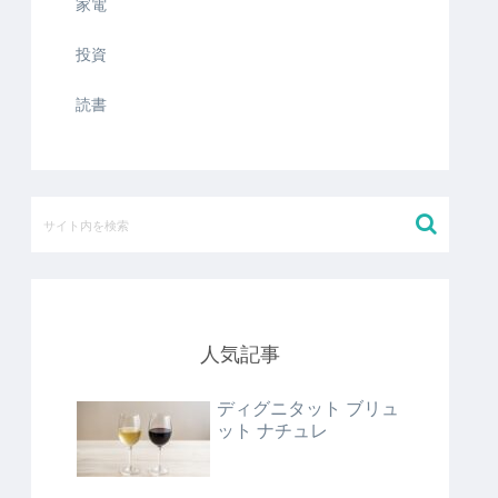
家電
投資
読書
人気記事
ディグニタット ブリュ
ット ナチュレ