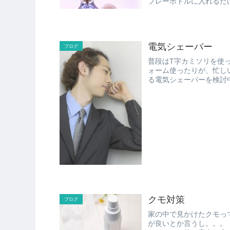
電気シェーバー
ブログ
普段はT字カミソリを使
ォーム使ったりが、忙しい朝にな
クモ対策
ブログ
家の中で見かけたクモって、
が良いとか言うし。。。 ・・・で、なんで殺しちゃいけないのかと思って調べてみる