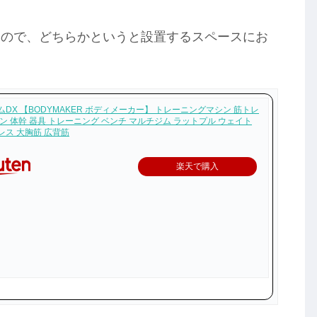
なので、どちらかというと設置するスペースにお
DX 【BODYMAKER ボディメーカー】 トレーニングマシン 筋トレ
ン 体幹 器具 トレーニング ベンチ マルチジム ラットプル ウェイト
レス 大胸筋 広背筋
楽天で購入