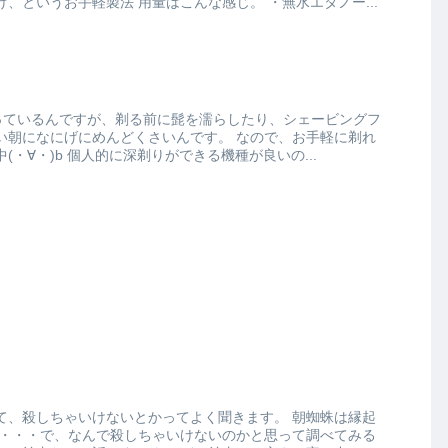
プレーボトルに入れるだけ、というお手軽製法 用量はこんな感じ。 ・無水エタノー...
っているんですが、剃る前に髭を濡らしたり、シェービングフ
にげにめんどくさいんです。 なので、お手軽に剃れ
る電気シェーバーを検討中(・∀・)b 個人的に深剃りができる機種が良いの...
殺しちゃいけないとかってよく聞きます。 朝蜘蛛は縁起