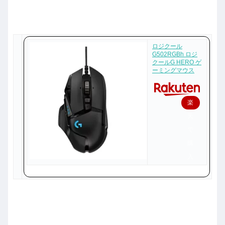
ロジクール
G502RGBh ロジ
クールG HERO ゲ
ーミングマウス
楽
天
で
購
入