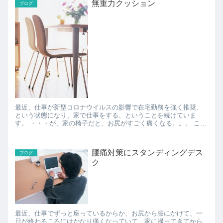
無重力クッション
ブログ
最近、仕事が新型コロナウイルスの影響で在宅勤務を強く推奨、
という状態になり、家で仕事をする、ということを続けていま
す。 ・・・が、家の椅子だと、お尻がすごく痛くなる。。。 これ
はなんとかせねば、と思い、とりあえず「無重力クッショ...
腰痛対策にスタンディングデス
ブログ
ク
最近、仕事でずっと座っているからか、お尻から腰にかけて、一
日が終わるころにはかなり痛くなっていて、家に帰ってきてから