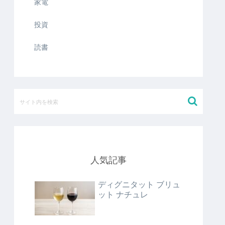
家電
投資
読書
人気記事
ディグニタット ブリュ
ット ナチュレ