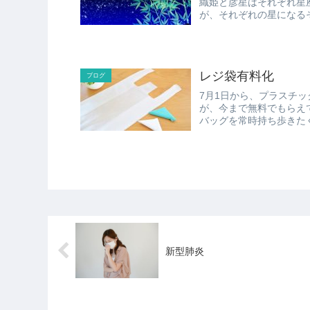
織姫と彦星はそれぞれ星座で言うと、 織姫＝こと座のベ
レジ袋有料化
ブログ
7月1日から、プラスチックの
が、今まで無料でもらえ
バッグを常時持ち歩きたくなるのはなぜで
何...
新型肺炎