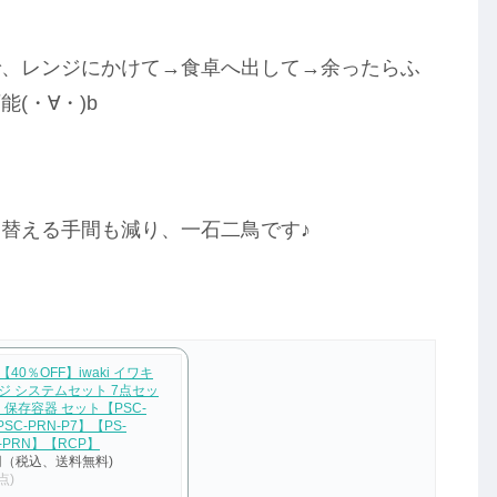
で、レンジにかけて→食卓へ出して→余ったらふ
(・∀・)b
替える手間も減り、一石二鳥です♪
0％OFF】iwaki イワキ
ジ システムセット 7点セッ
 保存容器 セット【PSC-
SC-PRN-P7】【PS-
-PRN】【RCP】
円（税込、送料無料)
点)