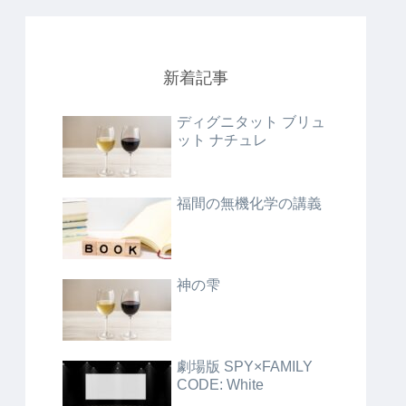
新着記事
ディグニタット ブリュ
ット ナチュレ
福間の無機化学の講義
神の雫
劇場版 SPY×FAMILY
CODE: White