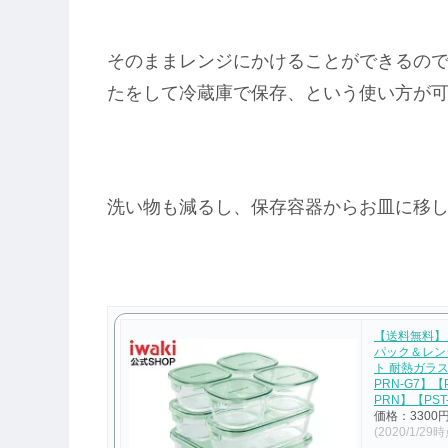
そのままレンジにかけることができるの
たをして冷蔵庫で保存、という使い方が可能
洗い物も減るし、保存容器からお皿に移し
【送料無料】【4
パック＆レン
ト 耐熱ガラス
PRN-G7】【P
PRN】【PST
価格：3300
(2020/1/29時