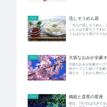
流しそうめん器
ブログ
「大人の流しそうめん」という流し
したりは大変そうですが、実際
うちはかなり喜びそうなの
大坂なおみが全豪
ブログ
大坂なおみが全豪オープ
米オープンに続いて全豪オープン
織姫と彦星の星座
ブログ
明日、7月7日は七夕ですね～(*´∀｀*) 子どもが理科で