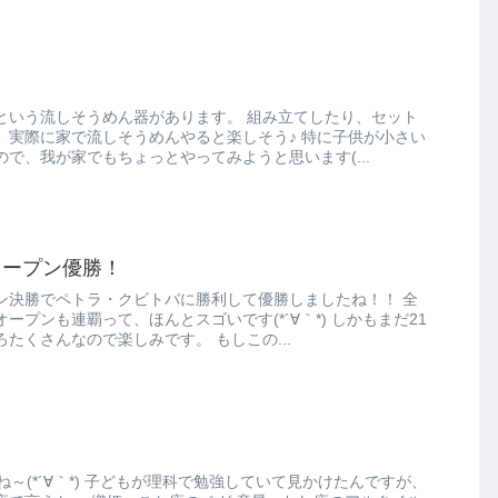
そうめん器があります。 組み立てしたり、セット
に家で流しそうめんやると楽しそう♪ 特に子供が小さい
で、我が家でもちょっとやってみようと思います(...
オープン優勝！
ン決勝でペトラ・クビトバに勝利して優勝しましたね！！ 全
も連覇って、ほんとスゴいです(*´∀｀*) しかもまだ21
歳とか、これから伸びしろたくさんなので楽しみです。 もしこの...
勉強していて見かけたんですが、