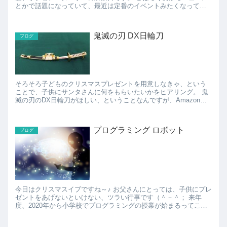
とかで話題になっていて、最近は定番のイベントみたくなってき
ていますが、とりあえずお祭りムードに乗っかって、私も飲...
鬼滅の刃 DX日輪刀
ブログ
そろそろ子どものクリスマスプレゼントを用意しなきゃ、という
ことで、子供にサンタさんに何をもらいたいかをヒアリング。 鬼
滅の刃のDX日輪刀がほしい、ということなんですが、Amazonで
見てみたら、品薄で価格高騰中。。。 PS5とか...
プログラミング ロボット
ブログ
今日はクリスマスイブですね～♪ お父さんにとっては、子供にプレ
ゼントをあげないといけない、ツラい行事です（＾－＾； 来年
度、2020年から小学校でプログラミングの授業が始まるってこと
で、今年のクリスマスプレゼントは「プログラミン...