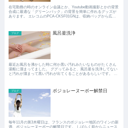
在宅勤務の時のオンライン会議とか、Youtube動画撮影とかの背景
合成に最適な「グリーンバック」の背景を簡単に作れるグッズが
あります。 エレコムのPCA-CKSF01GNは、収納バッグから広げ
て、椅子の背もたれ部分に設置すると、簡単に...
風呂釜洗浄
ブログ
最近お風呂を沸かした時に何か黒い汚れみたいなものがたくさん
湯船に溜まってました。 ググってみると、風呂釜を洗浄してない
と汚れが溜まって黒い汚れが出てくることがあるらしいです。 風
呂釜洗浄は通常月に1回はやらなければならないそうな...
ボジョレーヌーボー解禁日
ブログ
毎年11月の第3木曜日は、フランスのボジョレー地区のワインの新
酒、ボジョレーヌーボーの解禁日です。 しばらく前からニュース