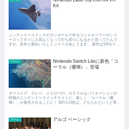
Kit
ニンテンドースイッチのダンボールで作るコントローラーのシリ
ーズってすぐに人気なくなって打ち切りになるかと思ってたんで
すが、意外と面白いらしくシリーズ化してます。 新作はVRモード
で遊べたり、もはやスゴいことになってます。 VRモード...
Nintendo Switch Liteに新色「コ
ゲーム
ーラル（珊瑚）」登場
ターコイズ、グレー、イエローの、カラフルなバリエーションが
特徴のニンテンドースイッチライトに、新しく「コーラル（珊
瑚）」が発売されることに！ 現行の3色は、どちらかというと男子
っぽいカラーリングですが、ここにきてようやく女子っぽいピ
ン...
アルゴ ベーシック
ゲーム