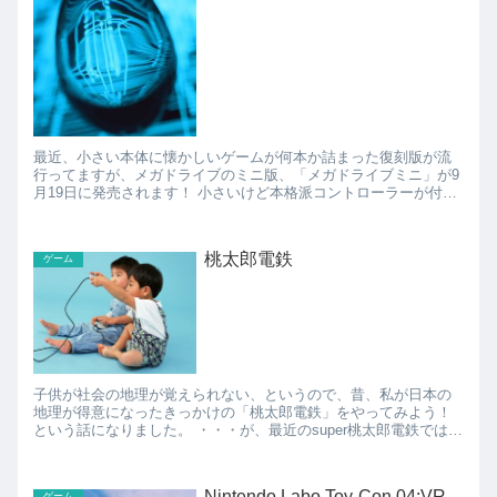
最近、小さい本体に懐かしいゲームが何本か詰まった復刻版が流
行ってますが、メガドライブのミニ版、「メガドライブミニ」が9
月19日に発売されます！ 小さいけど本格派コントローラーが付い
ているので、本体は小さいけど遊ぶ分にはまったく問題なさ...
桃太郎電鉄
ゲーム
子供が社会の地理が覚えられない、というので、昔、私が日本の
地理が得意になったきっかけの「桃太郎電鉄」をやってみよう！
という話になりました。 ・・・が、最近のsuper桃太郎電鉄では、
キングボンビーとか余計なゲーム要素が入っていて、個人...
Nintendo Labo Toy-Con 04:VR
ゲーム