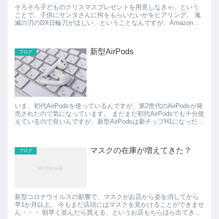
そろそろ子どものクリスマスプレゼントを用意しなきゃ、という
ことで、子供にサンタさんに何をもらいたいかをヒアリング。 鬼
滅の刃のDX日輪刀がほしい、ということなんですが、Amazonで
見てみたら、品薄で価格高騰中。。。 PS5とか...
新型AirPods
ブログ
いま、初代AirPodsを使っているんですが、第2世代のAirPodsが発
売されたので気になっています。 まだまだ初代AirPodsでも十分使
えているので良いんですが、新型AirPodsは新チップH1になったこ
とで通話時間が延びたり、...
マスクの在庫が増えてきた？
ブログ
新型コロナウイルスの影響で、マスクがお店から姿を消してから
早1か月以上。 今もまだ店頭にはマスクを見かけることができませ
ん・・・ 朝早く並んだら買える、というお店もちらほら出てきて