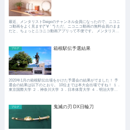
最近、メンタリストDaigoのチャンネル会員になったので、ニコニ
コ動画をよく見ます(*´∀｀*) ただ、ニコニコ動画の無料会員のまま
だと、ちょっとニコニコ動画アプリって不便です。 メンタリスト
Daigoの動画って長いので、通勤途...
箱根駅伝予選結果
ブログ
2020年1月の箱根駅伝出場をかけた予選会の結果がでました！ 予
選会の結果は以下のとおり。 10位までは本大会出場ですね！ １．
東京国際大学 ２．神奈川大学 ３．日本体育大学 ４．明治大学
５．創価大学 ６．筑波大学 ７．日本大学 ...
鬼滅の刃 DX日輪刀
ブログ