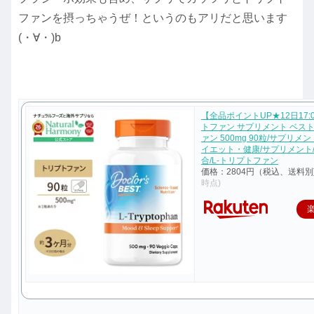
ファンを摂っちゃうぜ！というのもアリだと思います
(・∀・)b
【全品ポイントUP★12日17:
トファン サプリメント ベスト
ァン 500mg 90粒/サプリメン
イエット・健康/サプリメント
合/L-トリプトファン
価格：2804円（税込、送料別
時点)