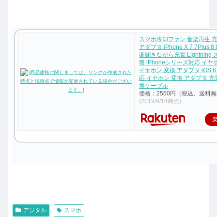
スマホ冷却ファン 音楽再生 充電
アダプタ iPhone X 7 7Plus 8
楽聞きながら充電 Lightning
盤 iPhoneシリーズ対応 イ
イヤホン 変換 アダプタ iOS 8 9
応 イヤホン 変換 アダプタ 充電 
換ケーブル
価格：2550円（税込、送料無
(2019/9/14時点)
デジタル
スマホ