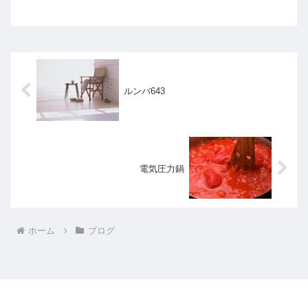
とが想定される場所には、自分の手で触らないために 「ドアオー
プナ...
ルンバ643
電気圧力鍋
ホーム
ブログ