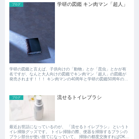
学研の図鑑 キン肉マン「超人」
ブログ
学研の図鑑と言えば、子供向けの「動物」とか「昆虫」とかが有
名ですが、なんと大人向けの図鑑でキン肉マン「超人」の図鑑が
発売されます！！！ キン肉マンの40周年と学研の図鑑50周年のア
ニバーサリーを記念して作られたコラボ図鑑とのことなんで...
流せるトイレブラシ
ブログ
最近お世話になっているのが、 「流せるトイレブラシ」 というト
イレ掃除グッズです。 トイレ掃除の際、便器を掃除するブラシの
ブラシ部分が使い捨てになっていて、 掃除の都度交換すればOK、