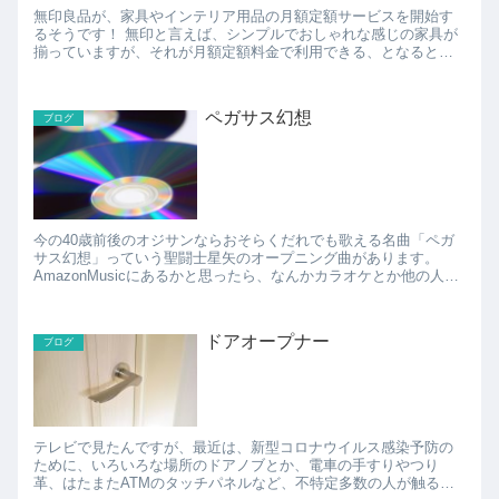
無印良品が、家具やインテリア用品の月額定額サービスを開始す
るそうです！ 無印と言えば、シンプルでおしゃれな感じの家具が
揃っていますが、それが月額定額料金で利用できる、となると、
一人暮らしの人とかにはちょうど良いかも。 契約期間は...
ペガサス幻想
ブログ
今の40歳前後のオジサンならおそらくだれでも歌える名曲「ペガ
サス幻想」っていう聖闘士星矢のオープニング曲があります。
AmazonMusicにあるかと思ったら、なんかカラオケとか他の人が
歌ってるカバー曲しか見つかりませんでした。 探...
ドアオープナー
ブログ
テレビで見たんですが、最近は、新型コロナウイルス感染予防の
ために、いろいろな場所のドアノブとか、電車の手すりやつり
革、はたまたATMのタッチパネルなど、不特定多数の人が触るこ