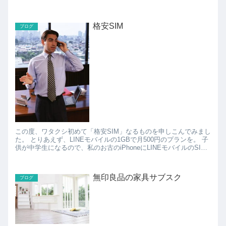
という掃除グッズです。 ト...
格安SIM
ブログ
この度、ワタクシ初めて「格安SIM」なるものを申しこんでみまし
た。 とりあえず、LINEモバイルの1GBで月500円のプランを。 子
供が中学生になるので、私のお古のiPhoneにLINEモバイルのSIM
を挿して、通話もメールもL...
無印良品の家具サブスク
ブログ