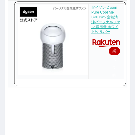
ダイソン Dyson
Pure Cool Me
BP01WS 空気清
浄パーソナルファ
ン 扇風機 ホワイ
ト/シルバー
楽
天
で
購
入