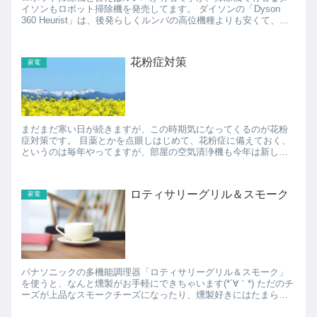
イソンもロボット掃除機を発売してます。 ダイソンの「Dyson
360 Heurist」は、後発らしくルンバの高位機種よりも安くて、高
速CPUと大容量メモリで室内環境を学習して...
花粉症対策
家電
まだまだ寒い日が続きますが、この時期気になってくるのが花粉
症対策です。 目薬とかを点眼しはじめて、花粉症に備えておく、
というのは毎年やってますが、部屋の空気清浄機も今年は新しく
したいなぁ、 と思って物色中です。 個人的には、シ...
ロティサリーグリル＆スモーク
家電
パナソニックの多機能調理器「ロティサリーグリル＆スモーク」
を使うと、なんと燻製がお手軽にできちゃいます(*´∀｀*) ただのチ
ーズが上品なスモークチーズになったり、燻製好きにはたまらな
い感じ。 他にはかたまり肉を上手に焼いたり、...