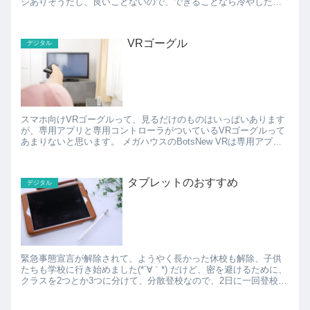
ジありそうだし、良いことないので、できることなら冷やした
い。 で、冷やすグッズはいろいろあって、ゲル状の冷却剤...
VRゴーグル
デジタル
スマホ向けVRゴーグルって、見るだけのものはいっぱいあります
が、専用アプリと専用コントローラがついているVRゴーグルって
あまりないと思います。 メガハウスのBotsNew VRは専用アプリ
とコントローラで360度動画を体験できるのが楽...
タブレットのおすすめ
デジタル
緊急事態宣言が解除されて、ようやく長かった休校も解除、子供
たちも学校に行き始めました(*´∀｀*) だけど、密を避けるために、
クラスを2つとか3つに分けて、分散登校なので、2日に一回登校す
る、とかそんな感じのため、やっぱり通常時の状態...