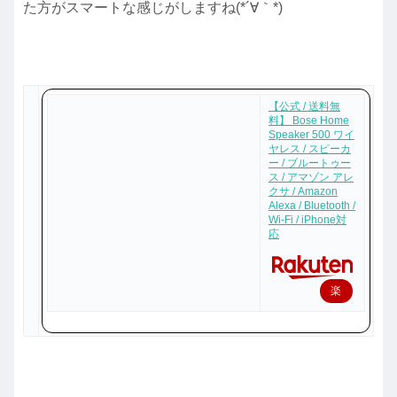
た方がスマートな感じがしますね(*´∀｀*)
【公式 / 送料無
料】 Bose Home
Speaker 500 ワイ
ヤレス / スピーカ
ー / ブルートゥー
ス / アマゾン アレ
クサ / Amazon
Alexa / Bluetooth /
Wi-Fi / iPhone対
応
楽
天
で
購
入