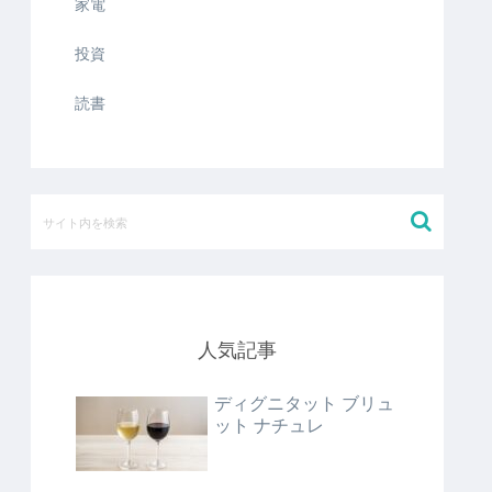
家電
投資
読書
人気記事
ディグニタット ブリュ
ット ナチュレ