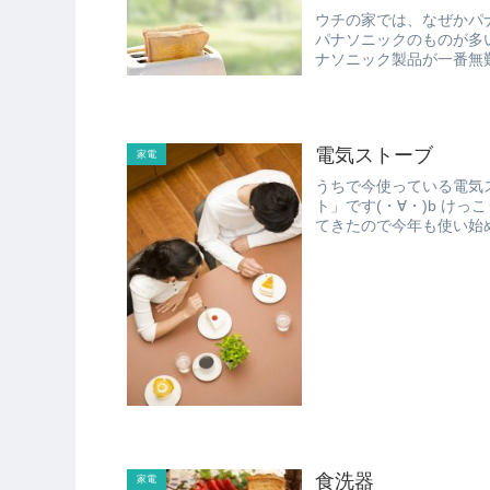
ウチの家では、なぜかパ
パナソニックのものが多いです。 いろいろなメーカーのものを
ナソニック製品が一番無難で長持ちな
庫...
電気ストーブ
家電
うちで今使っている電気
ト」です(・∀・)b けっこう前に買ったものなんですが、今でも現役で、最近寒くなっ
食洗器
家電