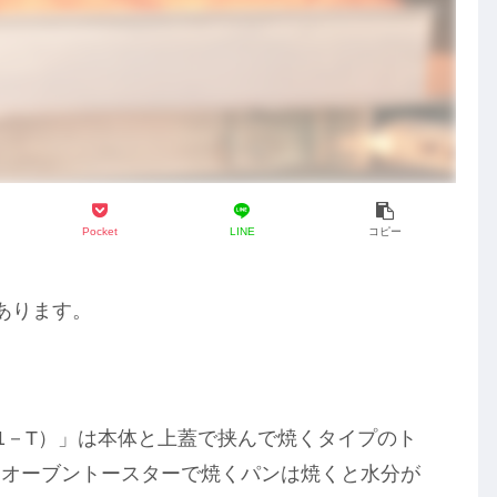
Pocket
LINE
コピー
あります。
T1－T）」は本体と上蓋で挟んで焼くタイプのト
なオーブントースターで焼くパンは焼くと水分が