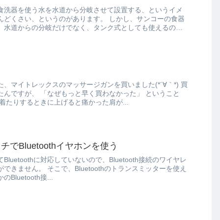
食洗器を使う水を水道から分岐させて設置する、というイメ
、というのがあります。 しかし、サンコーの食器
、水道からの分岐だけでなく、タンク式としても使えるの
マイトレックスのマッサージガンを買いました(*´∀｀*) 買
く買わなかった」 ということ
肩で、服着たりするときに上げると痛かった肩が...
でBluetoothイヤホンを使う
uetoothに対応していないので、Bluetooth接続のワイヤレ
toothのトランスミッターを使え
luetooth接...