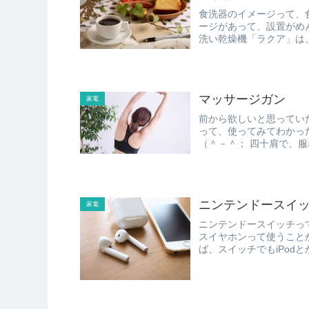
食洗器のイメージって、
ージがあって、設置がめんどくさい
洗い乾燥機「ラクア」は
で、お手軽...
マッサージガン
家電
前から欲しいと思っていた、
って、使ってみてわかったんですが、 「なぜもっと早
（＾－＾； 四十
ニンテンドースイッチ
家電
ニンテンドースイッチってBl
スイヤホンって使うことができません。 そこで、Blue
ば、スイッチでもiPodとかのB