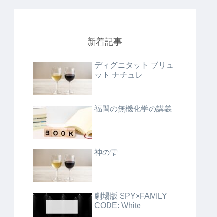
新着記事
ディグニタット ブリュ
ット ナチュレ
福間の無機化学の講義
神の雫
劇場版 SPY×FAMILY
CODE: White